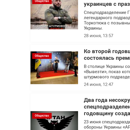
Общество
украинцев с пра
Спецподразделение Г
легендарного подраз
Торкотюка с позывны
Украины.
28 июня, 13:57
Ко второй годов
Общество
состоялась прем
В столице Украины с
«Вывезти», показ кот
штурмового подразде
24 июня, 12:47
Два года несокр
спецподразделе
годовщину созд
Общество
23 июня спецподразд
обороны Украины «АР