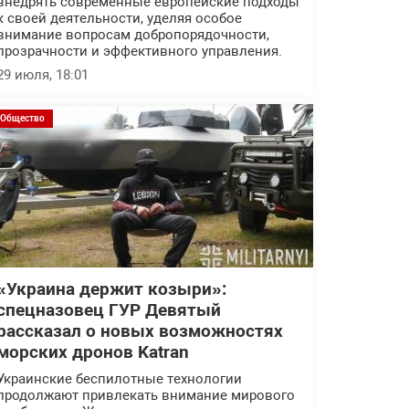
внедрять современные европейские подходы
к своей деятельности, уделяя особое
внимание вопросам добропорядочности,
прозрачности и эффективного управления.
29 июля, 18:01
Общество
«Украина держит козыри»:
спецназовец ГУР Девятый
рассказал о новых возможностях
морских дронов Katran
Украинские беспилотные технологии
продолжают привлекать внимание мирового