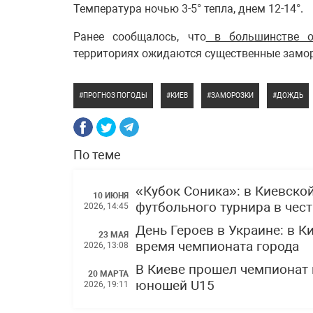
Температура ночью 3-5° тепла, днем 12-14°.
Ранее сообщалось, что
в большинстве о
территориях ожидаются существенные замо
ПРОГНОЗ ПОГОДЫ
КИЕВ
ЗАМОРОЗКИ
ДОЖДЬ
По теме
«Кубок Соника»: в Киевско
10 ИЮНЯ
футбольного турнира в чес
2026, 14:45
День Героев в Украине: в 
23 МАЯ
время чемпионата города
2026, 13:08
В Киеве прошел чемпионат 
20 МАРТА
юношей U15
2026, 19:11