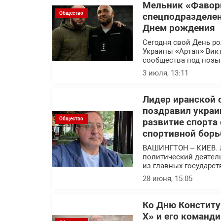
Мельник «Фавор
Общество
спецподразделен
Днем рождения
Сегодня свой День р
Украины «Артан» Вик
сообщества под позы
3 июля, 13:11
Лидер иранской 
поздравил украи
Общество
развитие спорта
спортивной борь
ВАШИНГТОН – КИЕВ. 
политический деятел
из главных государс
28 июня, 15:05
Ко Дню Конститу
Х» и его команд