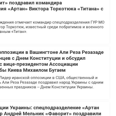
ит» поздравил командира
ия «Артан» Виктора Торкотюка «Титана» с
ождения отмечает командир спецподразделения ГУР МО
тор Торкотюк, известный среди побратимов и военного
вным «Титан».
оппозиции в Вашингтоне Али Реза Резазаде
нцев с Днем Конституции и обсудил
 с вице-президентом Ассоциации
бы Киева Михаилом Бугаем
Лидер иранской оппозиции в США, общественный и
ь Али Реза Резазаде поздравил народ Украины с одним
твенных праздников – Днем Конституции Украины.
ции Украины: спецподразделение «Артан
ир Андрей Мельник «Фаворит» поздравили