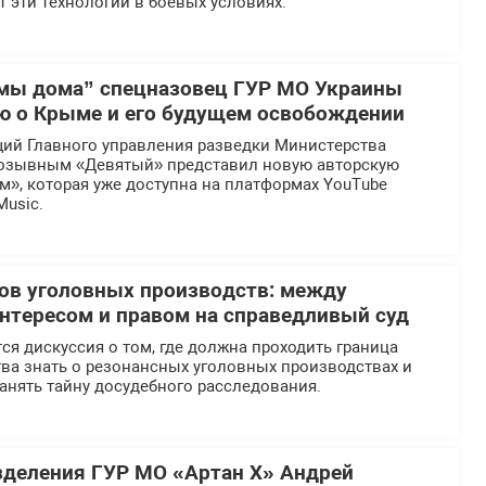
 эти технологии в боевых условиях.
мы дома” спецназовец ГУР МО Украины
ю о Крыме и его будущем освобождении
ий Главного управления разведки Министерства
озывным «Девятый» представил новую авторскую
», которая уже доступна на платформах YouTube
Music.
ов уголовных производств: между
тересом и правом на справедливый суд
ся дискуссия о том, где должна проходить граница
ва знать о резонансных уголовных производствах и
анять тайну досудебного расследования.
деления ГУР МО «Артан Х» Андрей