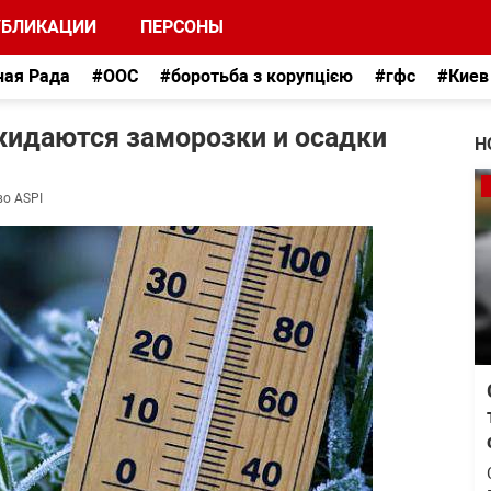
УБЛИКАЦИИ
ПЕРСОНЫ
ная Рада
#ООС
#боротьба з корупцією
#гфс
#Киев
жидаются заморозки и осадки
Н
во ASPI