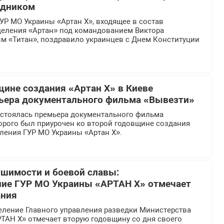
здником
УР МО Украины «Артан Х», входящее в состав
деления «Артан» под командованием Виктора
м «Титан», поздравило украинцев с Днем Конституции
щине создания «Артан Х» в Киеве
ьера документального фильма «Вывезти»
остоялась премьера документального фильма
орого был приурочен ко второй годовщине создания
ления ГУР МО Украины «Артан Х».
ушимости и боевой славы:
ние ГУР МО Украины «АРТАН Х» отмечает
ания
еление Главного управления разведки Министерства
ТАН Х» отмечает вторую годовщину со дня своего