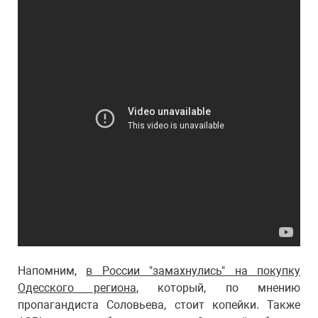
Напомним,
в России "замахнулись" на покупку
Одесского региона
, который, по мнению
пропагандиста Соловьева, стоит копейки. Также