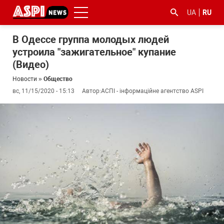
UA
RU
В Одессе группа молодых людей
устроила "зажигательное" купание
(Видео)
Новости
»
Общество
вс, 11/15/2020 - 15:13
Автор:
АСПІ - інформаційне агентство ASPI
#ООС
#боротьба
#гфс
#Киев
#коронавірус
з
корупцією