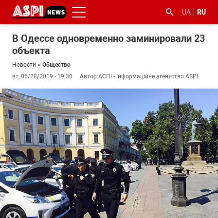
UA
RU
В Одессе одновременно заминировали 23
объекта
Новости
»
Общество
вт, 05/28/2019 - 19:30
Автор:
АСПІ - інформаційне агентство ASPI
#ООС
#боротьба
#гфс
#Киев
#коронавірус
з
корупцією