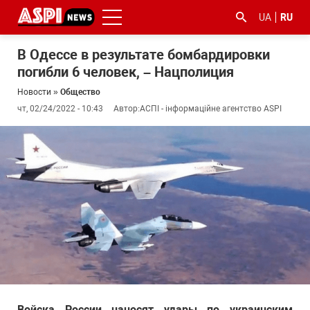
UA
RU
В Одессе в результате бомбардировки
погибли 6 человек, – Нацполиция
Новости
»
Общество
чт, 02/24/2022 - 10:43
Автор:
АСПІ - інформаційне агентство ASPI
#ООС
#боротьба
#гфс
#Киев
#коронавірус
з
корупцією
Войска России наносят удары по украинским