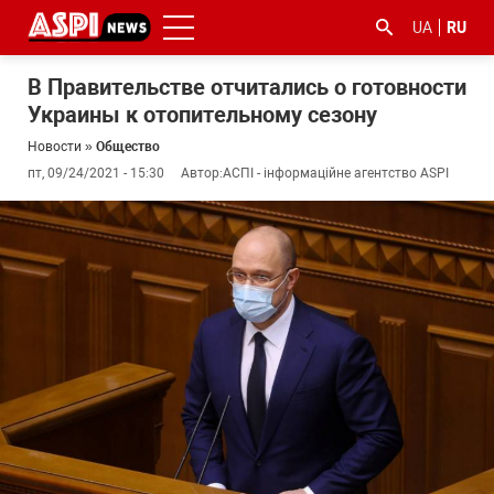
UA
RU
В Правительстве отчитались о готовности
Украины к отопительному сезону
Новости
»
Общество
пт, 09/24/2021 - 15:30
Автор:
АСПІ - інформаційне агентство ASPI
#ООС
#боротьба
#гфс
#Киев
#коронавірус
з
корупцією