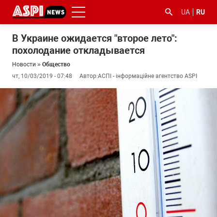
UA
RU
В Украине ожидается "второе лето":
похолодание откладывается
Новости
»
Общество
чт, 10/03/2019 - 07:48
Автор:
АСПІ - інформаційне агентство ASPI
#ООС
#боротьба
#гфс
#Киев
#коронавірус
з
корупцією