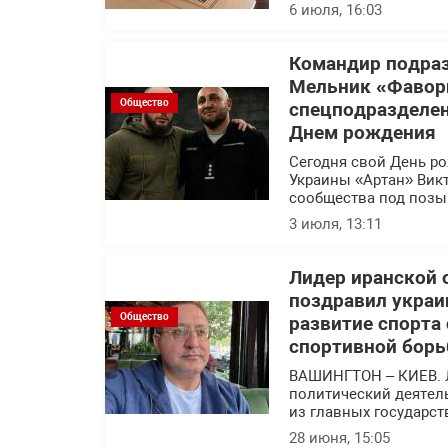
6 июля, 16:03
Командир подраз
Мельник «Фавор
Общество
спецподразделен
Днем рождения
Сегодня свой День р
Украины «Артан» Вик
сообщества под позы
3 июля, 13:11
Лидер иранской 
поздравил украи
Общество
развитие спорта
спортивной борь
ВАШИНГТОН – КИЕВ. 
политический деятел
из главных государс
28 июня, 15:05