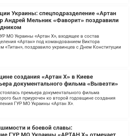
ции Украины: спецподразделение «Артан
ир Андрей Мельник «Фаворит» поздравили
здником
УР МО Украины «Артан Х», входящее в состав
деления «Артан» под командованием Виктора
м «Титан», поздравило украинцев с Днем Конституции
щине создания «Артан Х» в Киеве
ьера документального фильма «Вывезти»
остоялась премьера документального фильма
орого был приурочен ко второй годовщине создания
ления ГУР МО Украины «Артан Х».
ушимости и боевой славы:
ние ГУР МО Украины «АРТАН Х» отмечает