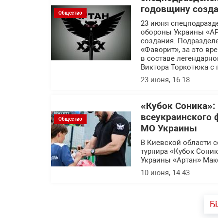
годовщину созд
Общество
23 июня спецподразд
обороны Украины «АР
создания. Подраздел
«Фаворит», за это в
в составе легендарн
Виктора Торкотюка с
23 июня, 16:18
«Кубок Соника»:
всеукраинского 
Общество
МО Украины
В Киевской области с
турнира «Кубок Сони
Украины «Артан» Мак
10 июня, 14:43
Б