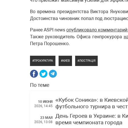
что приложит максимум усилий для эффекти
Во времена президентства Виктора Янукови
Достоинства чиновник попал под люстрацию.
Ранее ASPI news
опубликовало комментарий
Также руководитель Офиса генпрокурора
н
Петра Порошенко.
ПРОКУРАТУРА
КИЕВ
ЛЮСТРАЦІЯ
По теме
«Кубок Соника»: в Киевско
10 ИЮНЯ
футбольного турнира в чес
2026, 14:45
День Героев в Украине: в 
23 МАЯ
время чемпионата города
2026, 13:08