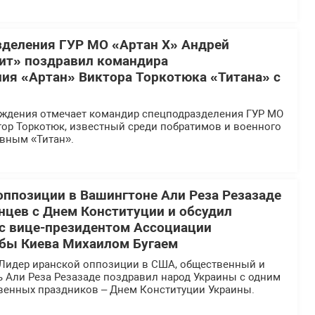
деления ГУР МО «Артан Х» Андрей
ит» поздравил командира
ия «Артан» Виктора Торкотюка «Титана» с
ождения отмечает командир спецподразделения ГУР МО
тор Торкотюк, известный среди побратимов и военного
вным «Титан».
оппозиции в Вашингтоне Али Реза Резазаде
нцев с Днем Конституции и обсудил
 с вице-президентом Ассоциации
бы Киева Михаилом Бугаем
Лидер иранской оппозиции в США, общественный и
ь Али Реза Резазаде поздравил народ Украины с одним
твенных праздников – Днем Конституции Украины.