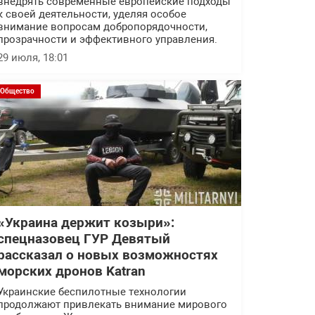
внедрять современные европейские подходы
к своей деятельности, уделяя особое
внимание вопросам добропорядочности,
прозрачности и эффективного управления.
29 июля, 18:01
Общество
«Украина держит козыри»:
спецназовец ГУР Девятый
рассказал о новых возможностях
морских дронов Katran
Украинские беспилотные технологии
продолжают привлекать внимание мирового