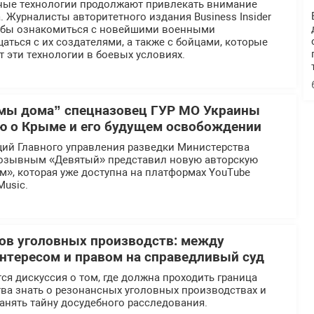
ные технологии продолжают привлекать внимание
 Журналисты авторитетного издания Business Insider
тобы ознакомиться с новейшими военными
аться с их создателями, а также с бойцами, которые
 эти технологии в боевых условиях.
мы дома” спецназовец ГУР МО Украины
ю о Крыме и его будущем освобождении
ий Главного управления разведки Министерства
озывным «Девятый» представил новую авторскую
», которая уже доступна на платформах YouTube
Music.
ов уголовных производств: между
тересом и правом на справедливый суд
ся дискуссия о том, где должна проходить граница
ва знать о резонансных уголовных производствах и
анять тайну досудебного расследования.