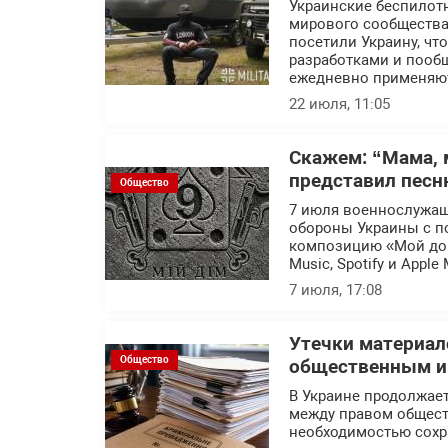
Украинские беспилот
мирового сообщества.
посетили Украину, ч
разработками и пообщ
ежедневно применяют
22 июля, 11:05
Скажем: “Мама, 
представил песн
Общество
7 июля военнослужащ
обороны Украины с п
композицию «Мой дом
Music, Spotify и Apple 
7 июля, 17:08
Утечки материал
Общество
общественным ин
В Украине продолжает
между правом общест
необходимостью сохр