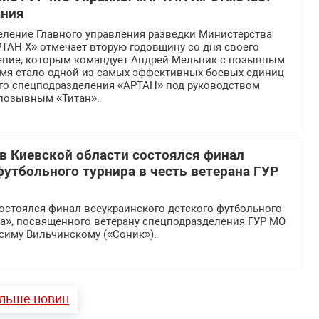
ания
еление Главного управления разведки Министерства
ТАН Х» отмечает вторую годовщину со дня своего
ение, которым командует Андрей Мельник с позывным
ремя стало одной из самых эффективных боевых единиц
ого спецподразделения «АРТАН» под руководством
 позывным «Титан».
 в Киевской области состоялся финал
футбольного турнира в честь ветерана ГУР
остоялся финал всеукраинского детского футбольного
ка», посвященного ветерану спецподразделения ГУР МО
симу Вильчинскому («Соник»).
ільше новин