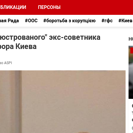
УБЛИКАЦИИ
ПЕРСОНЫ
ная Рада
#ООС
#боротьба з корупцією
#гфс
#Киев
юстрованого" экс-советника
Н
рора Киева
во ASPI