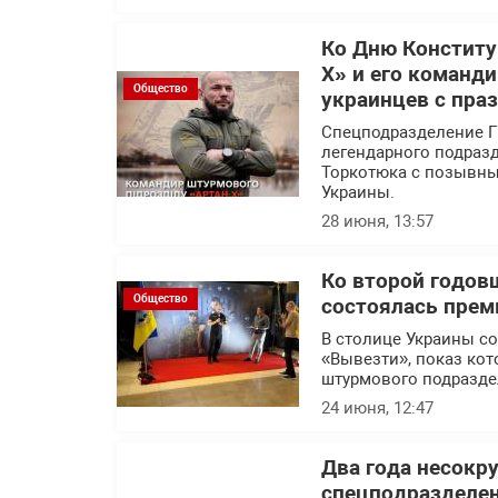
Ко Дню Конститу
Х» и его команд
Общество
украинцев с пра
Спецподразделение Г
легендарного подраз
Торкотюка с позывны
Украины.
28 июня, 13:57
Ко второй годов
Общество
состоялась прем
В столице Украины с
«Вывезти», показ кот
штурмового подразде
24 июня, 12:47
Два года несокр
спецподразделе