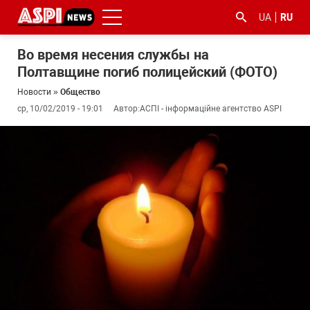
UA
RU
Во время несения службы на
Полтавщине погиб полицейский (ФОТО)
Новости
»
Общество
ср, 10/02/2019 - 19:01
Автор:
АСПІ - інформаційне агентство ASPI
#ООС
#боротьба
#гфс
#Киев
#коронавірус
з
корупцією