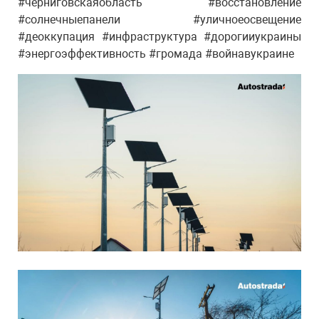
#черниговскаяобласть #восстановление
#солнечныепанели #уличноеосвещение
#деоккупация #инфраструктура #дорогииукраины
#энергоэффективность #громада #войнавукраине