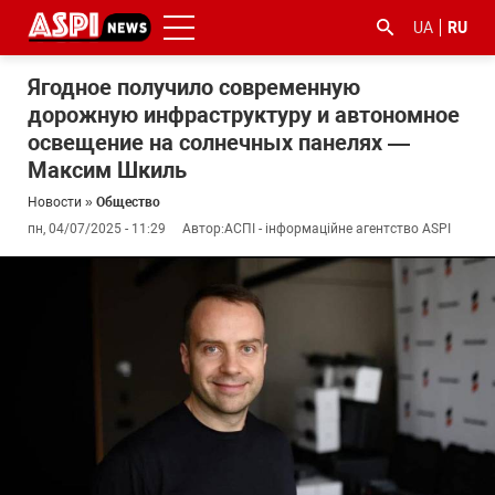
UA
RU
Ягодное получило современную
дорожную инфраструктуру и автономное
освещение на солнечных панелях —
Максим Шкиль
Новости
»
Общество
пн, 04/07/2025 - 11:29
Автор:
АСПІ - інформаційне агентство ASPI
#ООС
#боротьба
#гфс
#Киев
#коронавірус
з
корупцією