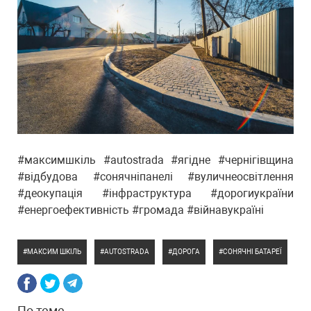
#максимшкіль #autostrada #ягідне #чернігівщина
#відбудова #сонячніпанелі #вуличнеосвітлення
#деокупація #інфраструктура #дорогиукраїни
#енергоефективність #громада #війнавукраїні
МАКСИМ ШКІЛЬ
AUTOSTRADA
ДОРОГА
СОНЯЧНІ БАТАРЕЇ
По теме