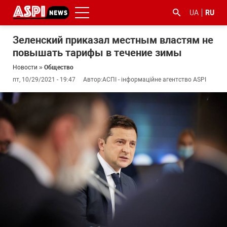
UA
RU
Зеленский приказал местным властям не
повышать тарифы в течение зимы
Новости
»
Общество
пт, 10/29/2021 - 19:47
Автор:
АСПІ - інформаційне агентство ASPI
#ООС
#боротьба
#гфс
#Киев
#коронавірус
з
корупцією