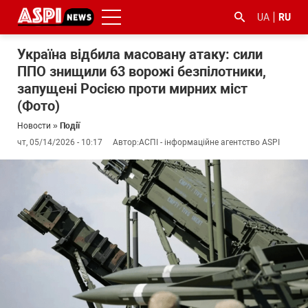
UA
RU
Україна відбила масовану атаку: сили
ППО знищили 63 ворожі безпілотники,
запущені Росією проти мирних міст
(Фото)
Новости
»
Події
чт, 05/14/2026 - 10:17
Автор:
АСПІ - інформаційне агентство ASPI
#ООС
#боротьба
#гфс
#Киев
#коронавірус
з
корупцією