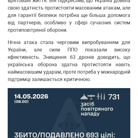
врятовані життя. Він підкреслив, що Україна довела
свою здатність протистояти масованим атакам, але
для гарантії безпеки потрібна ще більша допомога
від партнерів, особливо у сфері сучасних систем
протиповітряної оборони.
Нічна атака стала черговим випробуванням для
України, але сили ППО показали високу
ефективність. Знищення 63 дронів доводить, що
українська оборона здатна протистояти навіть
наймасовішим ударам, проте потреба у міжнародній
підтримці залишається критичною.