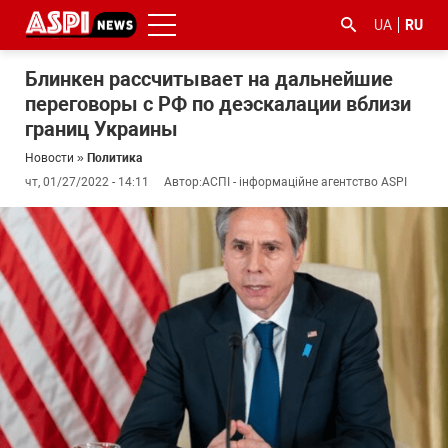
UA
RU
Блинкен рассчитывает на дальнейшие
переговоры с РФ по деэскалации вблизи
границ Украины
Новости
»
Политика
чт, 01/27/2022 - 14:11
Автор:
АСПІ - інформаційне агентство ASPI
#ООС
#боротьба
#гфс
#Киев
#коронавірус
з
корупцією