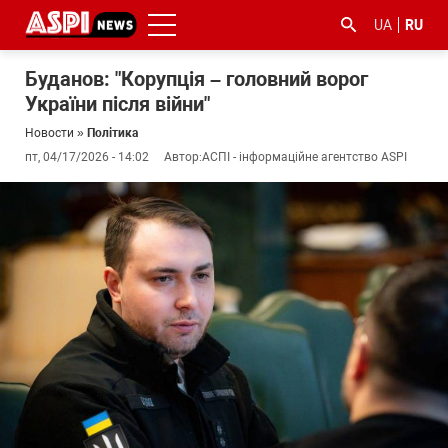
UA
RU
Буданов: "Корупція – головний ворог
України після війни"
Новости
»
Політика
пт, 04/17/2026 - 14:02
Автор:
АСПІ - інформаційне агентство ASPI
#ООС
#боротьба
#гфс
#Киев
#коронавірус
з
корупцією