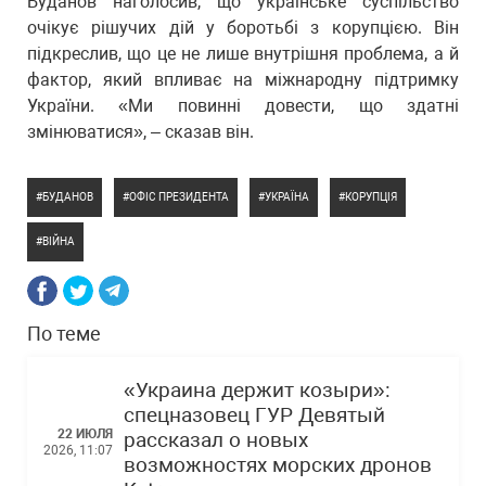
Буданов наголосив, що українське суспільство
очікує рішучих дій у боротьбі з корупцією. Він
підкреслив, що це не лише внутрішня проблема, а й
фактор, який впливає на міжнародну підтримку
України. «Ми повинні довести, що здатні
змінюватися», – сказав він.
БУДАНОВ
ОФІС ПРЕЗИДЕНТА
УКРАЇНА
КОРУПЦІЯ
ВІЙНА
По теме
«Украина держит козыри»:
спецназовец ГУР Девятый
22 ИЮЛЯ
рассказал о новых
2026, 11:07
возможностях морских дронов