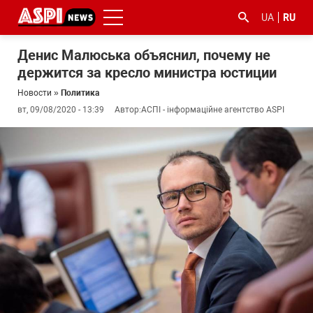
UA
RU
Денис Малюська объяснил, почему не
держится за кресло министра юстиции
Новости
»
Политика
вт, 09/08/2020 - 13:39
Автор:
АСПІ - інформаційне агентство ASPI
#ООС
#боротьба
#гфс
#Киев
#коронавірус
з
корупцією