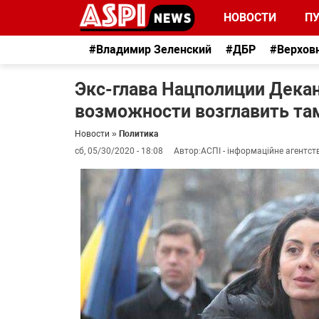
НОВОСТИ
П
#Владимир Зеленский
#ДБР
#Верхов
Экс-глава Нацполиции Дека
возможности возглавить т
Новости
»
Политика
сб, 05/30/2020 - 18:08
Автор:
АСПІ - інформаційне агентст