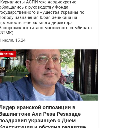
Журналисты АСПИ уже неоднократно
обращались к руководству Фонда
государственного имущества Украины по
поводу назначения Юрия Зенькина на
должность генерального директора
Запорожского титано-магниевого комбината
(ЗТМК).
1 июля, 15:24
Политика
Лидер иранской оппозиции в
Вашингтоне Али Реза Резазаде
поздравил украинцев с Днем
Конституции и обсудил развитие