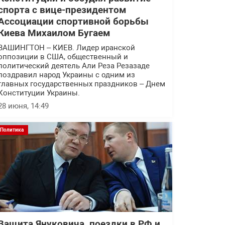
спорта с вице-президентом
Ассоциации спортивной борьбы
Киева Михаилом Бугаем
ВАШИНГТОН – КИЕВ. Лидер иранской
оппозиции в США, общественный и
политический деятель Али Реза Резазаде
поздравил народ Украины с одним из
главных государственных праздников – Днем
Конституции Украины.
28 июня, 14:49
Политика
Защита Януковича, поездки в РФ и