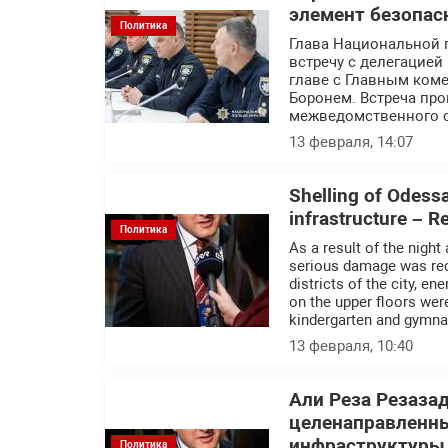
элемент безопас
Политика
Глава Национальной 
встречу с делегацие
главе с Главным ком
Боронем. Встреча пр
межведомственного с
13 февраля, 14:07
Shelling of Odessa 
infrastructure – 
Политика
As a result of the night
serious damage was recor
districts of the city, e
on the upper floors we
kindergarten and gymn
13 февраля, 10:40
Али Реза Резаза
целенаправленны
инфраструктуры
Политика