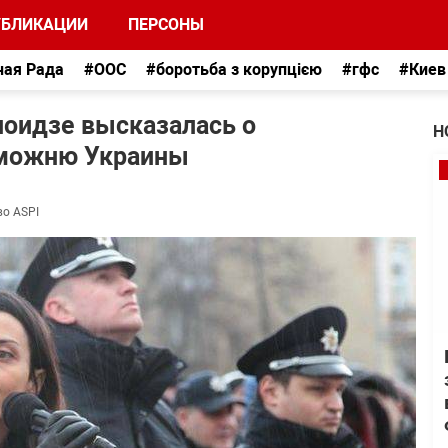
УБЛИКАЦИИ
ПЕРСОНЫ
ная Рада
#ООС
#боротьба з корупцією
#гфс
#Киев
ноидзе высказалась о
Н
аможню Украины
во ASPI