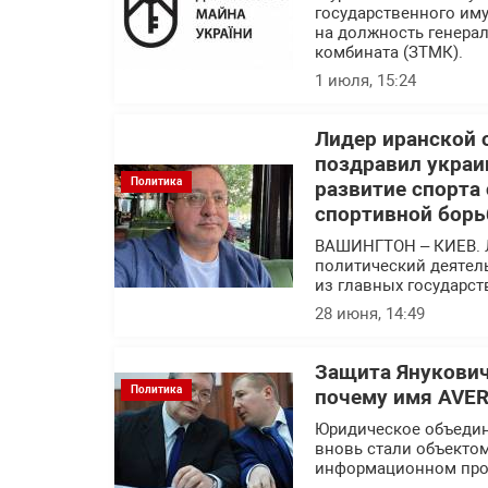
государственного им
на должность генера
комбината (ЗТМК).
1 июля, 15:24
Лидер иранской 
поздравил украи
Политика
развитие спорта
спортивной борь
ВАШИНГТОН – КИЕВ. 
политический деятел
из главных государс
28 июня, 14:49
Защита Янукович
Политика
почему имя AVER
Юридическое объедин
вновь стали объекто
информационном про