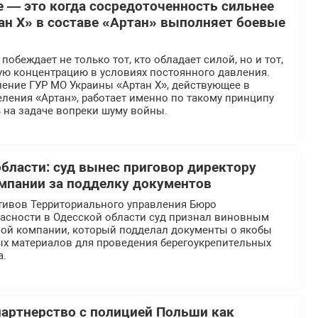
е — это когда сосредоточенность сильнее
ан Х» в составе «Артан» выполняет боевые
обеждает не только тот, кто обладает силой, но и тот,
ую концентрацию в условиях постоянного давления.
ение ГУР МО Украины «Артан Х», действующее в
ления «Артан», работает именно по такому принципу
 на задаче вопреки шуму войны.
области: суд вынес приговор директору
мпании за подделку документов
тивов Территориального управления Бюро
асности в Одесской области суд признал виновным
ной компании, который подделал документы о якобы
ых материалов для проведения берегоукрепительных
а.
партнерство с полицией Польши как