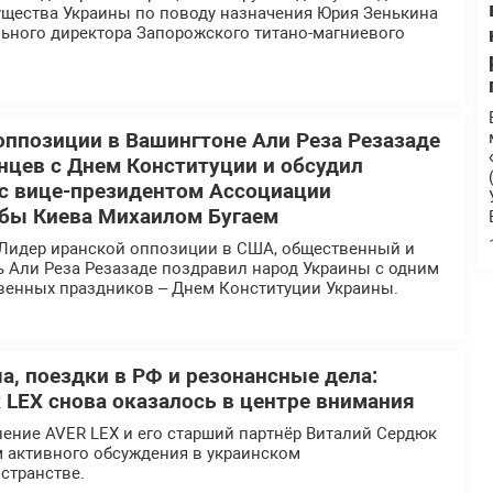
ущества Украины по поводу назначения Юрия Зенькина
льного директора Запорожского титано-магниевого
оппозиции в Вашингтоне Али Реза Резазаде
нцев с Днем Конституции и обсудил
 с вице-президентом Ассоциации
бы Киева Михаилом Бугаем
Лидер иранской оппозиции в США, общественный и
ь Али Реза Резазаде поздравил народ Украины с одним
твенных праздников – Днем Конституции Украины.
а, поездки в РФ и резонансные дела:
 LEX снова оказалось в центре внимания
ение AVER LEX и его старший партнёр Виталий Сердюк
м активного обсуждения в украинском
странстве.