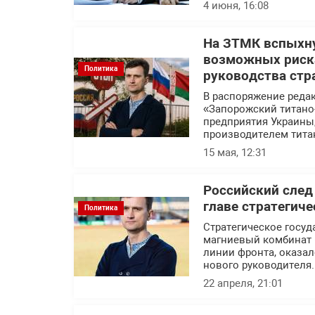
4 июня, 16:08
На ЗТМК вспыхну
возможных риска
Политика
руководства стр
В распоряжение реда
«Запорожский титано
предприятия Украины
производителем тита
15 мая, 12:31
Российский след
главе стратегич
Политика
Стратегическое госуд
магниевый комбинат 
линии фронта, оказал
нового руководителя.
22 апреля, 21:01