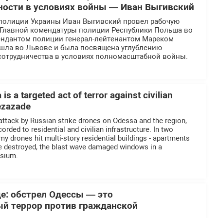
ности в условиях войны — Иван Выгивский
полиции Украины Иван Выгивский провел рабочую
й Главной комендатуры полиции Республики Польша во
ендантом полиции генерал-лейтенантом Мареком
ошла во Львове и была посвящена углублению
отрудничества в условиях полномасштабной войны.
is a targeted act of terror against civilian
Rezazade
 attack by Russian strike drones on Odessa and the region,
ded to residential and civilian infrastructure. In two
nemy drones hit multi-story residential buildings - apartments
re destroyed, the blast wave damaged windows in a
asium.
де: обстрел Одессы — это
й террор против гражданской