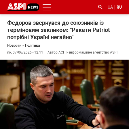
UA
RU
Федоров звернувся до союзників із
терміновим закликом: "Ракети Patriot
потрібні Україні негайно"
Новости
»
Політика
пн, 07/06/2026 - 12:11
Автор:
АСПІ - інформаційне агентство ASPI
#ООС
#боротьба
#гфс
#Киев
#коронавірус
з
корупцією