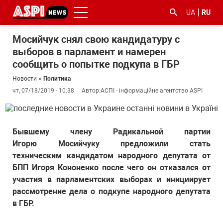
UA
RU
Мосийчук снял свою кандидатуру с
выборов в парламент и намерен
сообщить о попытке подкупа в ГБР
Новости
»
Политика
чт, 07/18/2019 - 10:38
Автор:
АСПІ - інформаційне агентство ASPI
#ООС
#боротьба
#гфс
#Киев
#коронавірус
з
Бывшему члену Радикальной партии
корупцією
Игорю Мосийчуку предложили стать
техническим кандидатом народного депутата от
БПП Игоря Кононенко после чего он отказался от
участия в парламентских выборах и инициирует
рассмотрение дела о подкупе народного депутата
в ГБР.