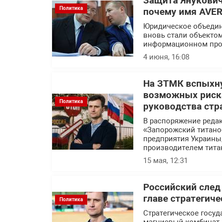
Защита Янукович
Политика
почему имя AVER
Юридическое объедин
вновь стали объекто
информационном про
4 июня, 16:08
На ЗТМК вспыхну
возможных риска
Политика
руководства стр
В распоряжение реда
«Запорожский титано
предприятия Украины
производителем тита
15 мая, 12:31
Российский след
главе стратегич
Политика
Стратегическое госуд