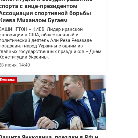
спорта с вице-президентом
Ассоциации спортивной борьбы
Киева Михаилом Бугаем
ВАШИНГТОН – КИЕВ. Лидер иранской
оппозиции в США, общественный и
политический деятель Али Реза Резазаде
поздравил народ Украины с одним из
главных государственных праздников – Днем
Конституции Украины.
28 июня, 14:49
Политика
Защита Януковича, поездки в РФ и