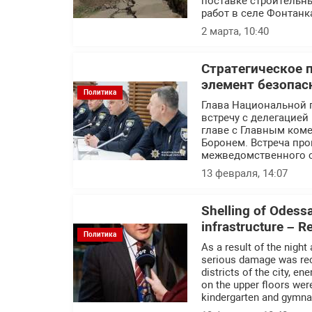
поставке строительн
работ в селе Фонтанк
2 марта, 10:40
Стратегическое 
элемент безопас
Политика
Глава Национальной 
встречу с делегацие
главе с Главным ком
Боронем. Встреча пр
межведомственного с
13 февраля, 14:07
Shelling of Odessa 
infrastructure – 
Политика
As a result of the night
serious damage was recor
districts of the city, e
on the upper floors we
kindergarten and gymn