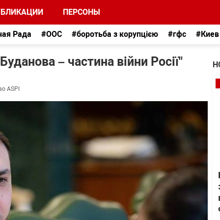
УБЛИКАЦИИ
ПЕРСОНЫ
ная Рада
#ООС
#боротьба з корупцією
#гфс
#Киев
 Буданова – частина війни Росії"
Н
во ASPI