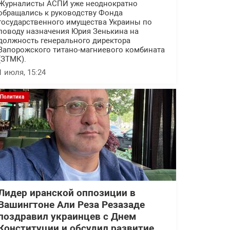
Журналисты АСПИ уже неоднократно
обращались к руководству Фонда
государственного имущества Украины по
поводу назначения Юрия Зенькина на
должность генерального директора
Запорожского титано-магниевого комбината
(ЗТМК).
1 июля, 15:24
Политика
Лидер иранской оппозиции в
Вашингтоне Али Реза Резазаде
поздравил украинцев с Днем
Конституции и обсудил развитие