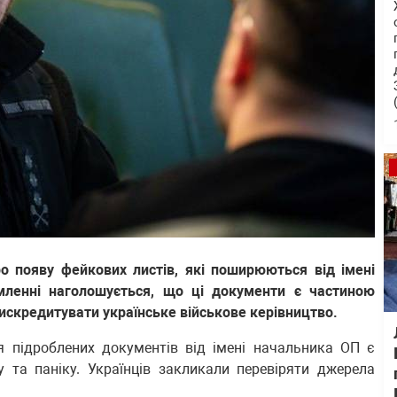
о появу фейкових листів, які поширюються від імені
мленні наголошується, що ці документи є частиною
дискредитувати українське військове керівництво.
я підроблених документів від імені начальника ОП є
 та паніку. Українців закликали перевіряти джерела