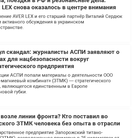
а, поездки в РФ и резонансные дела:
 LEX снова оказалось в центре внимания
ение AVER LEX и его старший партнёр Виталий Сердюк
м активного обсуждения в украинском
странстве.
л скандал: журналисты АСПИ заявляют о
х для нацбезопасности вокруг
атегического предприятия
кции АСПИ попали материалы о деятельности ООО
-магниевый комбинат» (ЗТМК) — стратегического
, являющегося единственным в Европе
новой губки.
 возле линии фронта? Кто поставил во
еского ЗТМК человека без опыта в отрасли
арственное предприятие Запорожский титано-