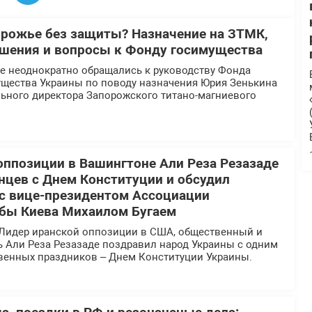
орожье без защиты? Назначение на ЗТМК,
шения и вопросы к Фонду госимущества
 неоднократно обращались к руководству Фонда
ущества Украины по поводу назначения Юрия Зенькина
льного директора Запорожского титано-магниевого
оппозиции в Вашингтоне Али Реза Резазаде
нцев с Днем Конституции и обсудил
 с вице-президентом Ассоциации
бы Киева Михаилом Бугаем
Лидер иранской оппозиции в США, общественный и
ь Али Реза Резазаде поздравил народ Украины с одним
твенных праздников – Днем Конституции Украины.