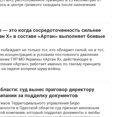
(ЗТМК), расположенное примерно в 25 километрах от
ось в центре громкого скандала после назначения
е — это когда сосредоточенность сильнее
ан Х» в составе «Артан» выполняет боевые
обеждает не только тот, кто обладает силой, но и тот,
ую концентрацию в условиях постоянного давления.
ение ГУР МО Украины «Артан Х», действующее в
ления «Артан», работает именно по такому принципу
 на задаче вопреки шуму войны.
области: суд вынес приговор директору
мпании за подделку документов
тивов Территориального управления Бюро
асности в Одесской области суд признал виновным
ной компании, который подделал документы о якобы