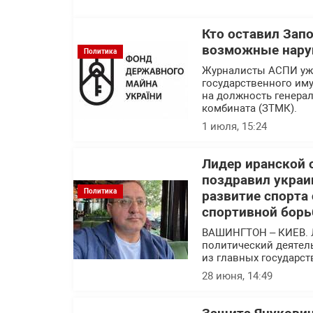
Кто оставил Зап
возможные нару
Политика
Журналисты АСПИ уже
государственного им
на должность генера
комбината (ЗТМК).
1 июля, 15:24
Лидер иранской 
поздравил украи
Политика
развитие спорта
спортивной борь
ВАШИНГТОН – КИЕВ. 
политический деятел
из главных государс
28 июня, 14:49