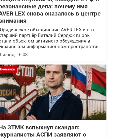
резонансные дела: почему имя
AVER LEX снова оказалось в центре
внимания
Юридическое объединение AVER LEX и его
старший партнёр Виталий Сердюк вновь
стали объектом активного обсуждения в
украинском информационном пространстве.
4 июня, 16:08
Политика
На ЗТМК вспыхнул скандал:
журналисты АСПИ заявляют о