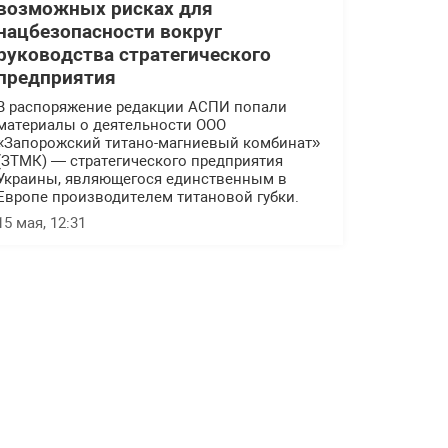
возможных рисках для
нацбезопасности вокруг
руководства стратегического
предприятия
В распоряжение редакции АСПИ попали
материалы о деятельности ООО
«Запорожский титано-магниевый комбинат»
(ЗТМК) — стратегического предприятия
Украины, являющегося единственным в
Европе производителем титановой губки.
15 мая, 12:31