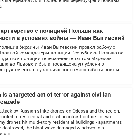
ых материалов для проведения берегоукрепительных
а.
партнерство с полицией Польши как
ности в условиях войны — Иван Выгивский
полиции Украины Иван Выгивский провел рабочую
й Главной комендатуры полиции Республики Польша во
ендантом полиции генерал-лейтенантом Мареком
ошла во Львове и была посвящена углублению
отрудничества в условиях полномасштабной войны.
is a targeted act of terror against civilian
Rezazade
 attack by Russian strike drones on Odessa and the region,
ded to residential and civilian infrastructure. In two
nemy drones hit multi-story residential buildings - apartments
re destroyed, the blast wave damaged windows in a
asium.