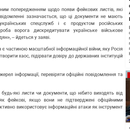
ійним попередженням щодо появи фейкових листів, які
овідомленні зазначається, що ці документи не мають
країнських спецслужб і є продуктом російських
роба ворога дискредитувати українське військове
ян», – йдеться у заяві.
 є частиною масштабної інформаційної війни, яку Росія
творити хаос, підірвати довіру до державних інституцій
ерел інформації, перевіряти офіційні повідомлення та
 будь-які листи чи документи, що нібито виходять від
 як фейкові, якщо вони не підтверджені офіційними
активно використовує інформаційні атаки як інструмент