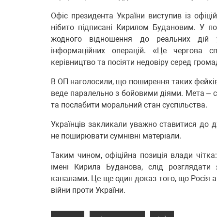
Офіс президента України виступив із офіц
нібито підписані Кирилом Будановим. У п
жодного відношення до реальних дій у
інформаційних операцій. «Це чергова сп
керівництво та посіяти недовіру серед громад
В ОП наголосили, що поширення таких фейків
веде паралельно з бойовими діями. Мета – с
та послабити моральний стан суспільства.
Українців закликали уважно ставитися до дж
не поширювати сумнівні матеріали.
Таким чином, офіційна позиція влади чітка:
імені Кирила Буданова, слід розглядати
каналами. Це ще один доказ того, що Росія 
війни проти України.