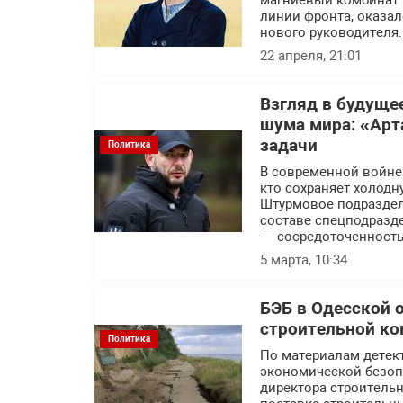
магниевый комбинат 
линии фронта, оказал
нового руководителя.
22 апреля, 21:01
Взгляд в будуще
шума мира: «Арт
задачи
Политика
В современной войне п
кто сохраняет холодн
Штурмовое подраздел
составе спецподразде
— сосредоточенность
5 марта, 10:34
БЭБ в Одесской 
строительной ко
Политика
По материалам детек
экономической безоп
директора строитель