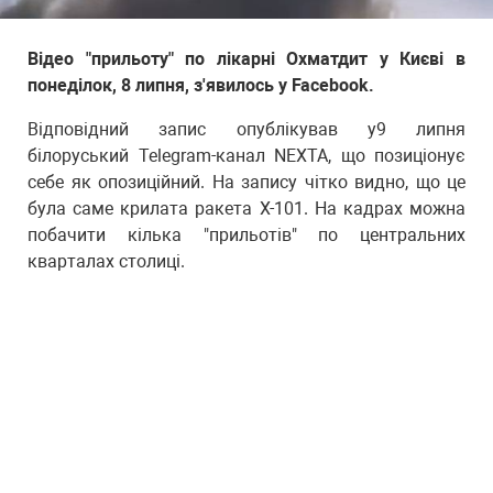
Відео "прильоту" по лікарні Охматдит у Києві в
понеділок, 8 липня, з'явилось у Facebook.
Відповідний запис опублікував у9 липня
білоруський Telegram-канал NEXTA, що позиціонує
себе як опозиційний. На запису чітко видно, що це
була саме крилата ракета Х-101. На кадрах можна
побачити кілька "прильотів" по центральних
кварталах столиці.