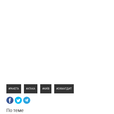
РАКЕТА
АТАКА
КИЇВ
ОХМАТДИТ
По теме