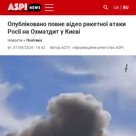
UA
RU
Опубліковано повне відео ракетної атаки
Росії на Охматдит у Києві
Новости
»
Політика
вт, 07/09/2024 - 14:42
Автор:
АСПІ - інформаційне агентство ASPI
#ООС
#боротьба
#гфс
#Киев
#коронавірус
з
корупцією