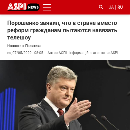
UA
RU
Порошенко заявил, что в стране вместо
реформ гражданам пытаются навязать
телешоу
Новости
»
Политика
вс, 07/05/2020 - 08:05
Автор:
АСПІ - інформаційне агентство ASPI
#ООС
#боротьба
#гфс
#Киев
#коронавірус
з
корупцією