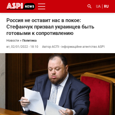
UA
RU
Россия не оставит нас в покое:
Стефанчук призвал украинцев быть
готовыми к сопротивлению
Новости
»
Политика
вт, 02/01/2022 - 18:10
Автор:
АСПІ - інформаційне агентство ASPI
#ООС
#боротьба
#гфс
#Киев
#коронавірус
з
корупцією