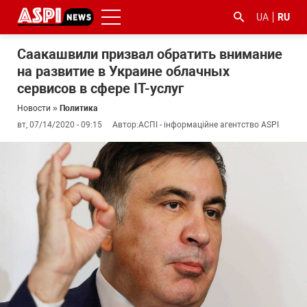
UA
RU
Саакашвили призвал обратить внимание
на развитие в Украине облачных
сервисов в сфере IТ-услуг
Новости
»
Политика
вт, 07/14/2020 - 09:15
Автор:
АСПІ - інформаційне агентство ASPI
#ООС
#боротьба
#гфс
#Киев
#коронавірус
з
корупцією