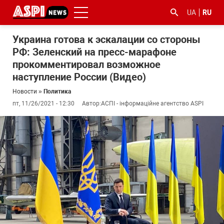
UA
RU
Украина готова к эскалации со стороны
РФ: Зеленский на пресс-марафоне
прокомментировал возможное
наступление России (Видео)
Новости
»
Политика
пт, 11/26/2021 - 12:30
Автор:
АСПІ - інформаційне агентство ASPI
#ООС
#боротьба
#гфс
#Киев
#коронавірус
з
корупцією