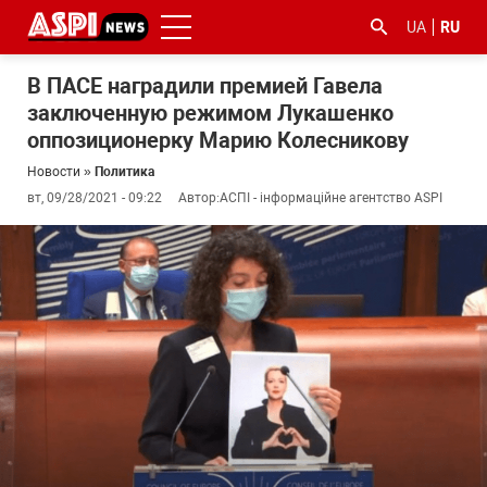
UA
RU
В ПАСЕ наградили премией Гавела
заключенную режимом Лукашенко
оппозиционерку Марию Колесникову
Новости
»
Политика
вт, 09/28/2021 - 09:22
Автор:
АСПІ - інформаційне агентство ASPI
#ООС
#боротьба
#гфс
#Киев
#коронавірус
з
корупцією