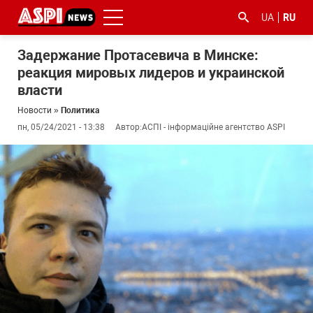
UA
RU
Задержание Протасевича в Минске:
реакция мировых лидеров и украинской
власти
Новости
»
Политика
пн, 05/24/2021 - 13:38
Автор:
АСПІ - інформаційне агентство ASPI
#ООС
#боротьба
#гфс
#Киев
#коронавірус
з
корупцією