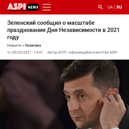
UA
RU
Зеленский сообщил о масштабе
празднования Дня Независимости в 2021
году
Новости
»
Политика
чт, 05/20/2021 - 14:41
Автор:
АСПІ - інформаційне агентство ASPI
#ООС
#боротьба
#гфс
#Киев
#коронавірус
з
корупцією