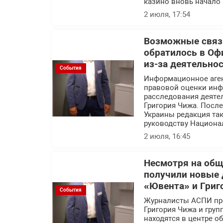
казино вновь начало 
2 июля, 17:54
Возможные связи
обратилось в Оф
из-за деятельно
События
Информационное аге
правовой оценки инф
расследования деяте
Григория Чижа. Посл
Украины редакция так
руководству Национа
2 июля, 16:45
Несмотря на об
получили новые 
«Ювента» и Григ
События
Журналисты АСПИ про
Григория Чижа и гру
находятся в центре 