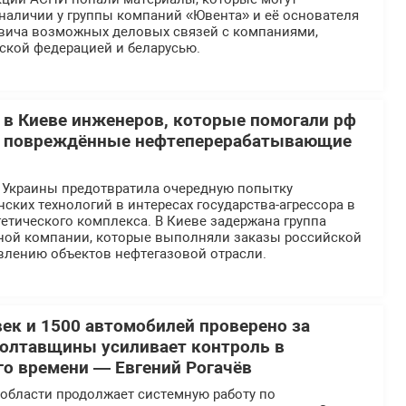
наличии у группы компаний «Ювента» и её основателя
вича возможных деловых связей с компаниями,
ской федерацией и беларусью.
 в Киеве инженеров, которые помогали рф
ь повреждённые нефтеперерабатывающие
 Украины предотвратила очередную попытку
ских технологий в интересах государства-агрессора в
етического комплекса. В Киеве задержана группа
ной компании, которые выполняли заказы российской
влению объектов нефтегазовой отрасли.
век и 1500 автомобилей проверено за
Полтавщины усиливает контроль в
го времени — Евгений Рогачёв
области продолжает системную работу по