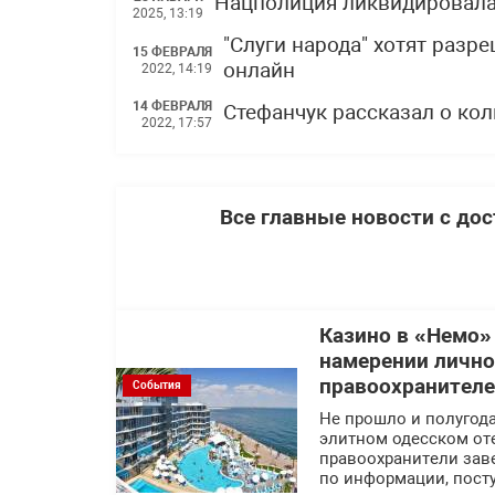
Нацполиция ликвидировала
2025, 13:19
"Слуги народа" хотят разр
15 ФЕВРАЛЯ
онлайн
2022, 14:19
14 ФЕВРАЛЯ
Стефанчук рассказал о ко
2022, 17:57
Все главные новости с до
Казино в «Немо»
намерении лично
правоохранител
События
Не прошло и полугода
элитном одесском оте
правоохранители заве
по информации, посту