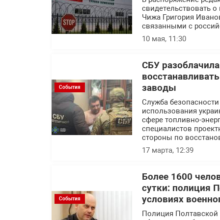
свидетельствовать о 
Чижа Григория Ивано
связанными с россий
10 мая, 11:30
СБУ разоблачила
восстанавливат
заводы
События
Служба безопасности
использования украин
сфере топливно-энерг
специалистов проект
стороны по восстано
17 марта, 12:39
Более 1600 чело
сутки: полиция 
условиях военно
События
Полиция Полтавской 