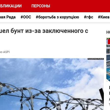
УБЛИКАЦИИ
ПЕРСОНЫ
ная Рада
#ООС
#боротьба з корупцією
#гфс
#Киев
ел бунт из-за заключенного с
Н
во ASPI