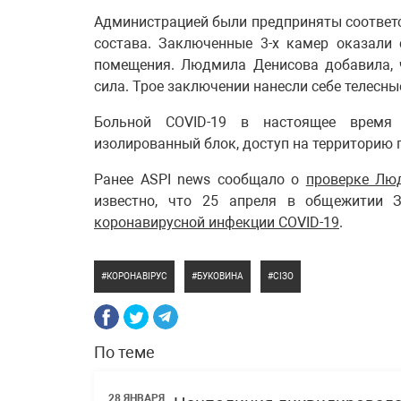
Администрацией были предприняты соответс
состава. Заключенные 3-х камер оказали
помещения. Людмила Денисова добавила, 
сила. Трое заключении нанесли себе телесны
Больной COVID-19 в настоящее время
изолированный блок, доступ на территорию 
Ранее ASPI news сообщало о
проверке Лю
известно, что 25 апреля в общежитии
коронавирусной инфекции COVID-19
.
КОРОНАВІРУС
БУКОВИНА
СІЗО
По теме
28 ЯНВАРЯ