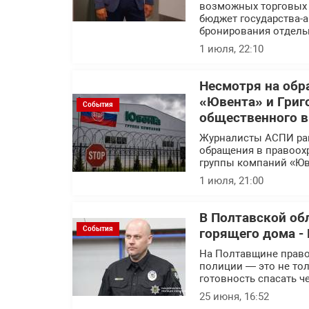
возможных торговых с
бюджет государства-а
бронирования отдель
1 июля, 22:10
Несмотря на обр
«Ювента» и Григ
События
общественного 
Журналисты АСПИ ра
обращения в правоох
группы компаний «Юв
1 июля, 21:00
В Полтавской об
События
горящего дома - 
На Полтавщине правоо
полиции — это не тол
готовность спасать ч
25 июня, 16:52