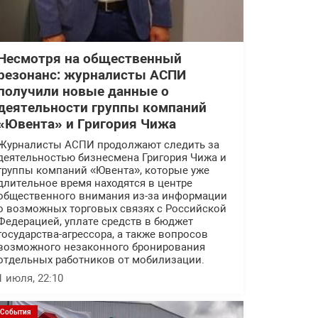
Несмотря на общественный
резонанс: журналисты АСПИ
получили новые данные о
деятельности группы компаний
«Ювента» и Григория Чижа
Журналисты АСПИ продолжают следить за
деятельностью бизнесмена Григория Чижа и
группы компаний «Ювента», которые уже
длительное время находятся в центре
общественного внимания из-за информации
о возможных торговых связях с Российской
Федерацией, уплате средств в бюджет
государства-агрессора, а также вопросов
возможного незаконного бронирования
отдельных работников от мобилизации.
1 июля, 22:10
События