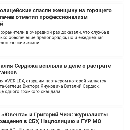
олицейские спасли женщину из горящего
огачев отметил профессионализм
ей
хранители в очередной раз доказали, что служба в
ько обеспечение правопорядка, но и ежедневная
еловеческие жизни.
талия Сердюка всплыла в деле о растрате
танков
я AVER LEX, старшим партнером которой является
та-беглеца Виктора Януковича Виталий Сердюк,
ще одного громкого скандала.
 «Ювента» и Григорий Чиж: журналисты
ращения в СБУ, Нацполицию и ГУР МО
кции АСПИ попали материалы, которые могут