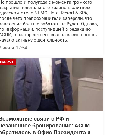
Не прошло и полугода с момента громкого
закрытия нелегального казино в элитном
одесском отеле NEMO Hotel Resort & SPA,
после чего правоохранители заверяли, что
заведение больше работать не будет. Однако,
по информации, поступившей в редакцию
АСПИ, в разгар летнего сезона казино вновь
начало активную деятельность.
2 июля, 17:54
События
Возможные связи с РФ и
незаконное бронирование: АСПИ
обратилось в Офис Президента и