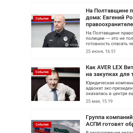
На Полтавщине п
дома: Евгений Р
События
правоохранител
На Полтавщине правоо
полиции — это не тол
готовность спасать ч
25 июня, 16:51
Как AVER LEX Ви
События
на закупках для 
Юридическая компани
адвокат экс-президен
оказалась в центре е
25 мая, 15:19
Группа компаний
АСПИ готовят об
События
В распоряжение реда