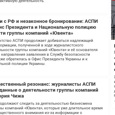
активную деятельность.
 с РФ и незаконное бронирование: АСПИ
ис Президента и Национальную полицию
сти группы компаний «Ювента»
нтство АСПИ продолжает добиваться надлежащей
ормации, полученной в ходе журналистского
льности группы компаний «Ювента» и её основателя
е направления заявления в Службу безопасности
же обратилась в Офис Президента Украины и к
льной полиции Украины.
щественный резонанс: журналисты АСПИ
данные о деятельности группы компаний
ория Чижа
должают следить за деятельностью бизнесмена
ппы компаний «Ювента», которые уже длительное время
общественного внимания из-за информации о