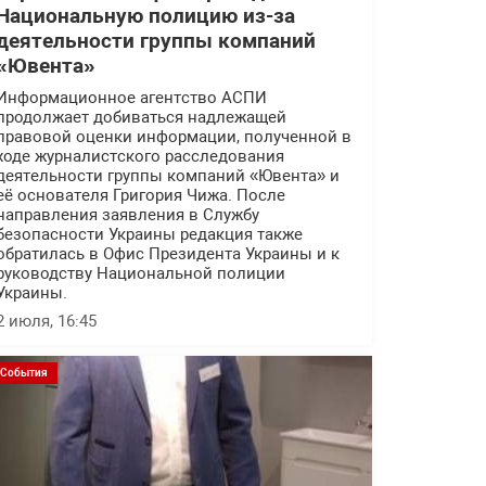
Национальную полицию из-за
деятельности группы компаний
«Ювента»
Информационное агентство АСПИ
продолжает добиваться надлежащей
правовой оценки информации, полученной в
ходе журналистского расследования
деятельности группы компаний «Ювента» и
её основателя Григория Чижа. После
направления заявления в Службу
безопасности Украины редакция также
обратилась в Офис Президента Украины и к
руководству Национальной полиции
Украины.
2 июля, 16:45
События