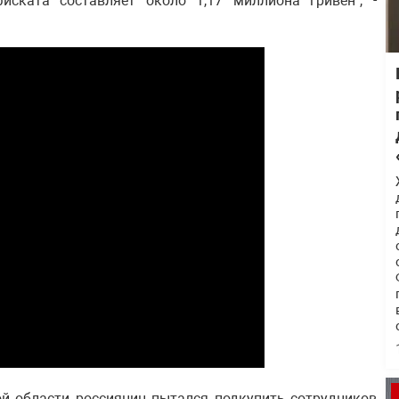
иската составляет около 1,17 миллиона гривен", -
ой области
россиянин пытался подкупить сотрудников