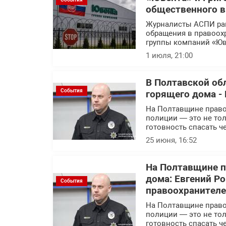
общественного 
Журналисты АСПИ ра
обращения в правоох
группы компаний «Юв
1 июля, 21:00
В Полтавской об
События
горящего дома - 
На Полтавщине правоо
полиции — это не тол
готовность спасать ч
25 июня, 16:52
На Полтавщине п
дома: Евгений Р
События
правоохранител
На Полтавщине правоо
полиции — это не тол
готовность спасать ч