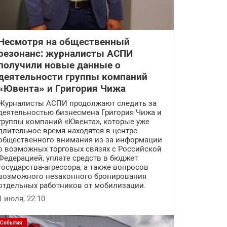
Несмотря на общественный
резонанс: журналисты АСПИ
получили новые данные о
деятельности группы компаний
«Ювента» и Григория Чижа
Журналисты АСПИ продолжают следить за
деятельностью бизнесмена Григория Чижа и
группы компаний «Ювента», которые уже
длительное время находятся в центре
общественного внимания из-за информации
о возможных торговых связях с Российской
Федерацией, уплате средств в бюджет
государства-агрессора, а также вопросов
возможного незаконного бронирования
отдельных работников от мобилизации.
1 июля, 22:10
События