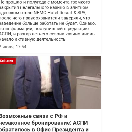
Не прошло и полугода с момента громкого
закрытия нелегального казино в элитном
одесском отеле NEMO Hotel Resort & SPA,
после чего правоохранители заверяли, что
заведение больше работать не будет. Однако,
по информации, поступившей в редакцию
АСПИ, в разгар летнего сезона казино вновь
начало активную деятельность.
2 июля, 17:54
События
Возможные связи с РФ и
незаконное бронирование: АСПИ
обратилось в Офис Президента и