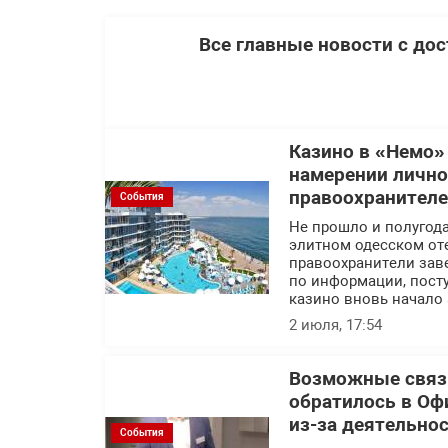
Все главные новости с до
Казино в «Немо»
намерении лично
правоохранител
События
Не прошло и полугода
элитном одесском оте
правоохранители заве
по информации, посту
казино вновь начало 
2 июля, 17:54
Возможные связи
обратилось в Оф
из-за деятельно
События