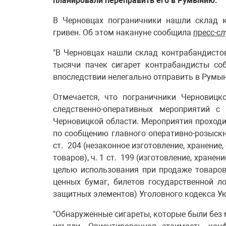
планировали переправить его в Румынию.
В Черновцах пограничники нашли склад к
гривен. Об этом накануне сообщила
пресс-с
"В Черновцах нашли склад контрабандистов
тысячи пачек сигарет контрабандисты со
впоследствии нелегально отправить в Румыни
Отмечается, что пограничники Черновицк
следственно-оперативных мероприятий 
Черновицкой области. Мероприятия проходи
по сообщению главного оперативно-розыскн
ст. 204 (незаконное изготовление, хранение
товаров), ч. 1 ст. 199 (изготовление, хранен
целью использования при продаже товаров
ценных бумаг, билетов государственной л
защитных элементов) Уголовного кодекса У
"Обнаруженные сигареты, которые были без 