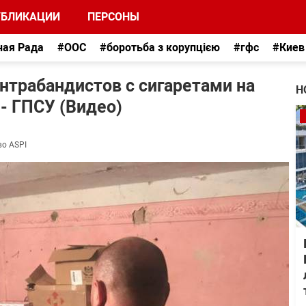
УБЛИКАЦИИ
ПЕРСОНЫ
ная Рада
#ООС
#боротьба з корупцією
#гфс
#Киев
нтрабандистов с сигаретами на
Н
 - ГПСУ (Видео)
во ASPI