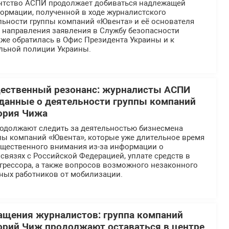
нтство АСПИ продолжает добиваться надлежащей
ормации, полученной в ходе журналистского
льности группы компаний «Ювента» и её основателя
е направления заявления в Службу безопасности
же обратилась в Офис Президента Украины и к
льной полиции Украины.
щественный резонанс: журналисты АСПИ
данные о деятельности группы компаний
ория Чижа
должают следить за деятельностью бизнесмена
ппы компаний «Ювента», которые уже длительное время
общественного внимания из-за информации о
вязях с Российской Федерацией, уплате средств в
грессора, а также вопросов возможного незаконного
ных работников от мобилизации.
ащения журналистов: группа компаний
орий Чиж продолжают оставаться в центре