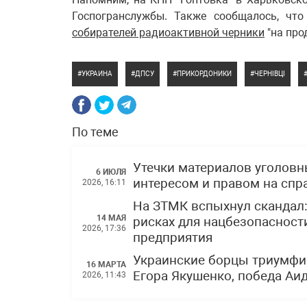
Госпогранслужбы. Также сообщалось, ч
собирателей радиоактивной черники
"на про
УКРАИНА
ДПСУ
ПРИКОРДОНИКИ
ЧЕРНІВЦІ
По теме
Утечки материалов уголов
6 ИЮЛЯ
интересом и правом на спр
2026, 16:11
На ЗТМК вспыхнул скандал
14 МАЯ
рисках для нацбезопасности
2026, 17:36
предприятия
Украинские борцы триумфи
16 МАРТА
Егора Якушенко, победа Аи
2026, 11:43