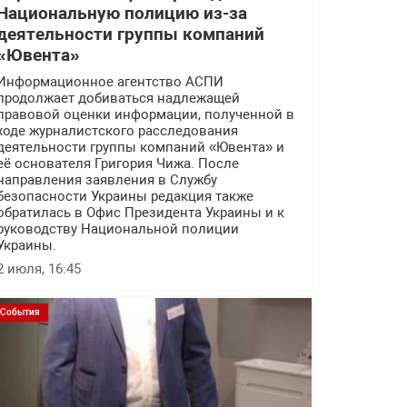
Национальную полицию из-за
деятельности группы компаний
«Ювента»
Информационное агентство АСПИ
продолжает добиваться надлежащей
правовой оценки информации, полученной в
ходе журналистского расследования
деятельности группы компаний «Ювента» и
её основателя Григория Чижа. После
направления заявления в Службу
безопасности Украины редакция также
обратилась в Офис Президента Украины и к
руководству Национальной полиции
Украины.
2 июля, 16:45
События