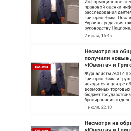
Информационное аге
правовой оценки инф
расследования деяте
Григория Чижа. Посл
Украины редакция так
руководству Национа
2 июля, 16:45
Несмотря на об
получили новые 
«Ювента» и Григ
События
Журналисты АСПИ про
Григория Чижа и гру
находятся в центре 
возможных торговых с
бюджет государства-а
бронирования отдель
1 июля, 22:10
Несмотря на обр
«Ювента» и Григ
События