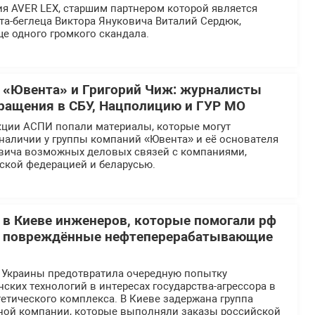
я AVER LEX, старшим партнером которой является
та-беглеца Виктора Януковича Виталий Сердюк,
ще одного громкого скандала.
 «Ювента» и Григорий Чиж: журналисты
ращения в СБУ, Нацполицию и ГУР МО
кции АСПИ попали материалы, которые могут
наличии у группы компаний «Ювента» и её основателя
вича возможных деловых связей с компаниями,
ской федерацией и беларусью.
 в Киеве инженеров, которые помогали рф
ь повреждённые нефтеперерабатывающие
 Украины предотвратила очередную попытку
ских технологий в интересах государства-агрессора в
етического комплекса. В Киеве задержана группа
ной компании, которые выполняли заказы российской