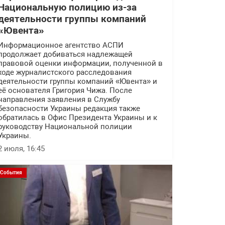
Национальную полицию из-за
деятельности группы компаний
«Ювента»
Информационное агентство АСПИ
продолжает добиваться надлежащей
правовой оценки информации, полученной в
ходе журналистского расследования
деятельности группы компаний «Ювента» и
её основателя Григория Чижа. После
направления заявления в Службу
безопасности Украины редакция также
обратилась в Офис Президента Украины и к
руководству Национальной полиции
Украины.
2 июля, 16:45
События