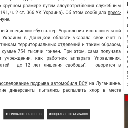
о крупном размере путем злоупотребления служебным
 191, ч. 2 ст. 366 УК Украина). Об этом сообщила
пресс-
нуне.
вный специалист-бухгалтер Управления исполнительной
 Украины в Донецкой области указала свой счет в
отникам территориальных отделений и таким образом,
 сумме 754 тысячи гривен. При этом, сама получала
 учреждении, как работник аппарата Управления.
тей - до 12 лет лишения свободы", - говорится в
асследование подрыва автомобиля ВСУ
на Луганщине.
кие диверсанты пытались распылить хлор
в месте
ПРИВЛАСНЕННЯ КОШТІВ
СОЦІАЛЬНЕ СТРАХУВАННЯ