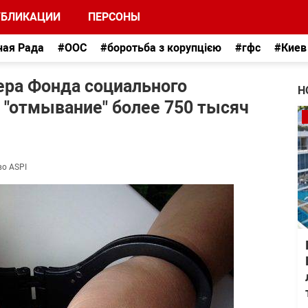
УБЛИКАЦИИ
ПЕРСОНЫ
ная Рада
#ООС
#боротьба з корупцією
#гфс
#Киев
ера Фонда социального
Н
а "отмывание" более 750 тысяч
во ASPI