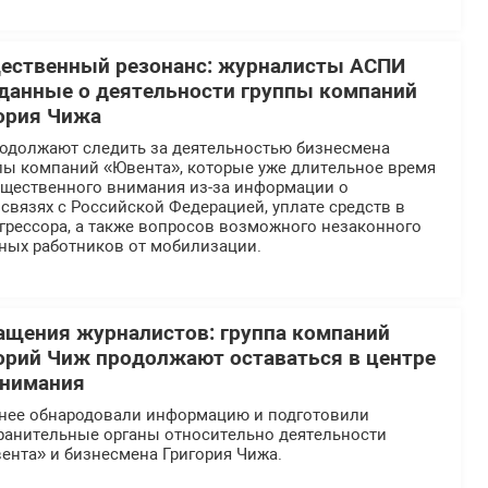
щественный резонанс: журналисты АСПИ
данные о деятельности группы компаний
ория Чижа
должают следить за деятельностью бизнесмена
ппы компаний «Ювента», которые уже длительное время
общественного внимания из-за информации о
вязях с Российской Федерацией, уплате средств в
грессора, а также вопросов возможного незаконного
ных работников от мобилизации.
ащения журналистов: группа компаний
орий Чиж продолжают оставаться в центре
внимания
нее обнародовали информацию и подготовили
ранительные органы относительно деятельности
ента» и бизнесмена Григория Чижа.