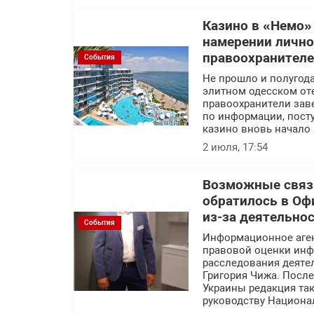
Казино в «Немо»
намерении лично
правоохранител
События
Не прошло и полугода
элитном одесском оте
правоохранители заве
по информации, посту
казино вновь начало 
2 июля, 17:54
Возможные связи
обратилось в Оф
из-за деятельно
События
Информационное аге
правовой оценки инф
расследования деяте
Григория Чижа. Посл
Украины редакция так
руководству Национа