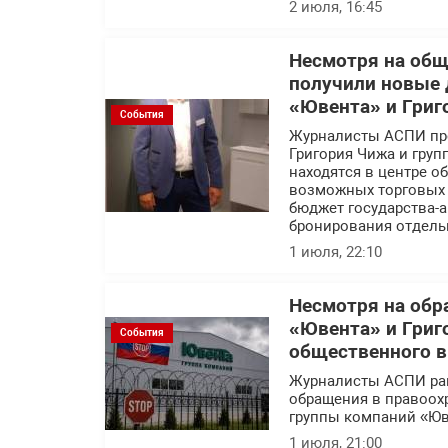
2 июля, 16:45
Несмотря на об
получили новые 
«Ювента» и Григ
События
Журналисты АСПИ про
Григория Чижа и гру
находятся в центре 
возможных торговых с
бюджет государства-а
бронирования отдель
1 июля, 22:10
Несмотря на обр
«Ювента» и Григ
События
общественного 
Журналисты АСПИ ра
обращения в правоох
группы компаний «Юв
1 июля, 21:00