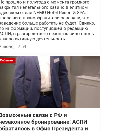
Не прошло и полугода с момента громкого
закрытия нелегального казино в элитном
одесском отеле NEMO Hotel Resort & SPA,
после чего правоохранители заверяли, что
заведение больше работать не будет. Однако,
по информации, поступившей в редакцию
АСПИ, в разгар летнего сезона казино вновь
начало активную деятельность.
2 июля, 17:54
События
Возможные связи с РФ и
незаконное бронирование: АСПИ
обратилось в Офис Президента и