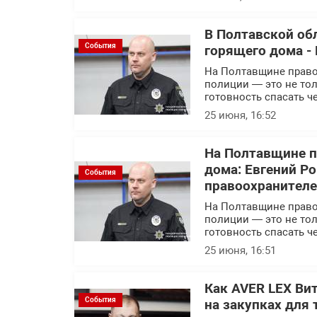
В Полтавской об
События
горящего дома - 
На Полтавщине правоо
полиции — это не тол
готовность спасать ч
25 июня, 16:52
На Полтавщине п
дома: Евгений Р
События
правоохранител
На Полтавщине правоо
полиции — это не тол
готовность спасать ч
25 июня, 16:51
Как AVER LEX Ви
События
на закупках для 