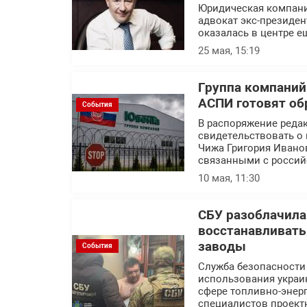
Юридическая компани
адвокат экс-президен
оказалась в центре е
25 мая, 15:19
Группа компаний
АСПИ готовят об
События
В распоряжение реда
свидетельствовать о 
Чижа Григория Ивано
связанными с россий
10 мая, 11:30
СБУ разоблачила
восстанавливат
заводы
События
Служба безопасности
использования украин
сфере топливно-энерг
специалистов проект