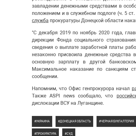
завладении денежными средствами в особ
положением и в служебном подлоге (ч. 5 ст.
служба
прокуратуры Донецкой области нака
"С декабря 2019 по ноябрь 2020 года, гла
дирекции Фонда социального страхования
сведения о выплате заработной платы раб
незаконно присвоила денежные средства в
основную зарплату в другой банковском
Максимальное наказание по санкциям ста
сообщении.
Напомним, что Офис генпрокурора начал
р
Также ASPI news сообщало, что
российс
дислокации ВСУ на Луганщине.
УКРАИНА
ДОНЕЦКАЯ ОБЛАСТЬ
ЧЕРНАЯ БУХГАЛТЕРИЯ
ПРОКУРАТУРА
СУД