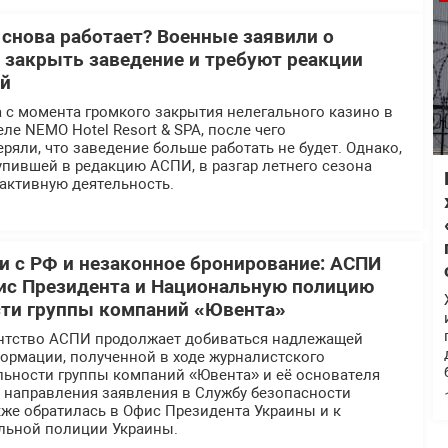
 снова работает? Военные заявили о
 закрыть заведение и требуют реакции
ей
 с момента громкого закрытия нелегального казино в
ле NEMO Hotel Resort & SPA, после чего
ряли, что заведение больше работать не будет. Однако,
пившей в редакцию АСПИ, в разгар летнего сезона
активную деятельность.
 с РФ и незаконное бронирование: АСПИ
ис Президента и Национальную полицию
сти группы компаний «Ювента»
нтство АСПИ продолжает добиваться надлежащей
ормации, полученной в ходе журналистского
льности группы компаний «Ювента» и её основателя
е направления заявления в Службу безопасности
же обратилась в Офис Президента Украины и к
льной полиции Украины.