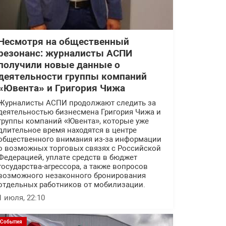
Несмотря на общественный
резонанс: журналисты АСПИ
получили новые данные о
деятельности группы компаний
«Ювента» и Григория Чижа
Журналисты АСПИ продолжают следить за
деятельностью бизнесмена Григория Чижа и
группы компаний «Ювента», которые уже
длительное время находятся в центре
общественного внимания из-за информации
о возможных торговых связях с Российской
Федерацией, уплате средств в бюджет
государства-агрессора, а также вопросов
возможного незаконного бронирования
отдельных работников от мобилизации.
1 июля, 22:10
События