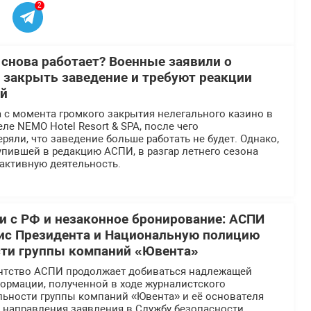
2
 снова работает? Военные заявили о
 закрыть заведение и требуют реакции
ей
 с момента громкого закрытия нелегального казино в
ле NEMO Hotel Resort & SPA, после чего
ряли, что заведение больше работать не будет. Однако,
пившей в редакцию АСПИ, в разгар летнего сезона
активную деятельность.
 с РФ и незаконное бронирование: АСПИ
ис Президента и Национальную полицию
сти группы компаний «Ювента»
нтство АСПИ продолжает добиваться надлежащей
ормации, полученной в ходе журналистского
льности группы компаний «Ювента» и её основателя
е направления заявления в Службу безопасности