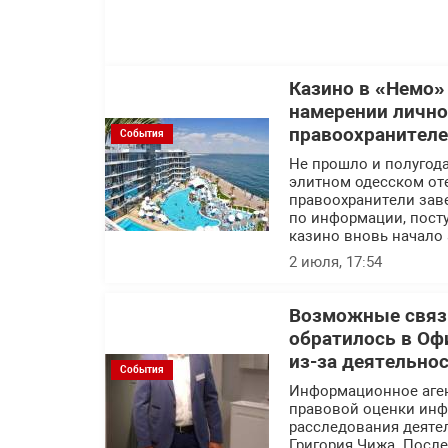
Казино в «Немо»
намерении лично
правоохранител
События
Не прошло и полугода
элитном одесском оте
правоохранители заве
по информации, посту
казино вновь начало 
2 июля, 17:54
Возможные связи
обратилось в Оф
из-за деятельно
События
Информационное аге
правовой оценки инф
расследования деяте
Григория Чижа. Посл