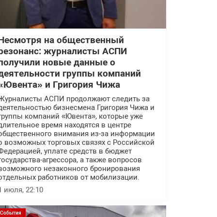
Несмотря на общественный
резонанс: журналисты АСПИ
получили новые данные о
деятельности группы компаний
«Ювента» и Григория Чижа
Журналисты АСПИ продолжают следить за
деятельностью бизнесмена Григория Чижа и
группы компаний «Ювента», которые уже
длительное время находятся в центре
общественного внимания из-за информации
о возможных торговых связях с Российской
Федерацией, уплате средств в бюджет
государства-агрессора, а также вопросов
возможного незаконного бронирования
отдельных работников от мобилизации.
1 июля, 22:10
События