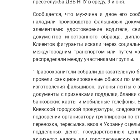
пресс-служба
ДВБ НПУ в среду, 9 июня.
Сообщается, что мужчина и двое его соо
наладили производство фальшивых докум
элементами: удостоверение водителя, св
документов иностранного образца, дипл
Клиентов фигуранты искали через социальн
междугородним транспортом или путем «з
распределяли между участниками группы.
"Правоохранители собрали доказательную б
провели санкционированные обыски по мес
изготовления фальшивок, рулоны ленты с 
документы с признаками подделки, бланки с
банковские карты и мобильные телефоны. 
Киевской городской прокуратуры, следовате
подозрении организатору группировки по ст. 
перевозка, пересылка, ввоз в Украину с цел
поддельных денег, государственных ценн
акцизного налога или голографических защи