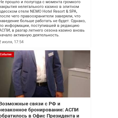
Не прошло и полугода с момента громкого
закрытия нелегального казино в элитном
одесском отеле NEMO Hotel Resort & SPA,
после чего правоохранители заверяли, что
заведение больше работать не будет. Однако,
по информации, поступившей в редакцию
АСПИ, в разгар летнего сезона казино вновь
начало активную деятельность.
2 июля, 17:54
События
Возможные связи с РФ и
незаконное бронирование: АСПИ
обратилось в Офис Президента и