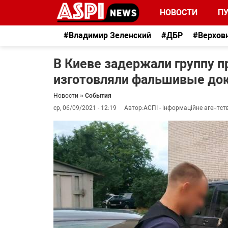
НОВОСТИ
П
#Владимир Зеленский
#ДБР
#Верхов
В Киеве задержали группу п
изготовляли фальшивые до
Новости
»
События
ср, 06/09/2021 - 12:19
Автор:
АСПІ - інформаційне агентст