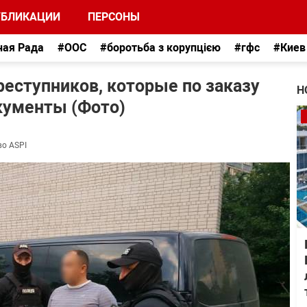
УБЛИКАЦИИ
ПЕРСОНЫ
ная Рада
#ООС
#боротьба з корупцією
#гфс
#Киев
реступников, которые по заказу
Н
кументы (Фото)
во ASPI