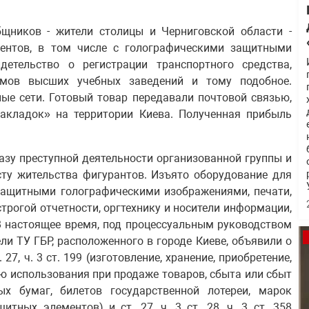
бщников - жители столицы и Черниговской области -
ентов, в том числе с голографическими защитными
идетельство о регистрации транспортного средства,
омов высших учебных заведений и тому подобное.
ые сети. Готовый товар передавали почтовой связью,
акладок» на территории Киева. Полученная прибыль
азу преступной деятельности организованной группы и
ту жительства фигурантов. Изъято оборудование для
защитными голографическими изображениями, печати,
трогой отчетности, оргтехнику и носители информации,
В настоящее время, под процессуальным руководством
ли ТУ ГБР, расположенного в городе Киеве, объявили о
27, ч. 3 ст. 199 (изготовление, хранение, приобретение,
ью использования при продаже товаров, сбыта или сбыт
ых бумаг, билетов государственной лотереи, марок
тных элементов) и ст. 27, ч. 3 ст. 28, ч. 3 ст. 358