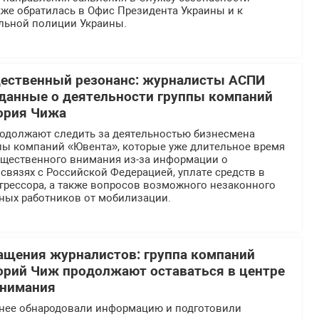
же обратилась в Офис Президента Украины и к
льной полиции Украины.
щественный резонанс: журналисты АСПИ
данные о деятельности группы компаний
ория Чижа
должают следить за деятельностью бизнесмена
ппы компаний «Ювента», которые уже длительное время
общественного внимания из-за информации о
вязях с Российской Федерацией, уплате средств в
грессора, а также вопросов возможного незаконного
ных работников от мобилизации.
ащения журналистов: группа компаний
орий Чиж продолжают оставаться в центре
внимания
нее обнародовали информацию и подготовили