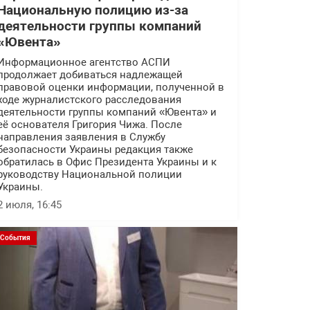
Национальную полицию из-за
деятельности группы компаний
«Ювента»
Информационное агентство АСПИ
продолжает добиваться надлежащей
правовой оценки информации, полученной в
ходе журналистского расследования
деятельности группы компаний «Ювента» и
её основателя Григория Чижа. После
направления заявления в Службу
безопасности Украины редакция также
обратилась в Офис Президента Украины и к
руководству Национальной полиции
Украины.
2 июля, 16:45
События