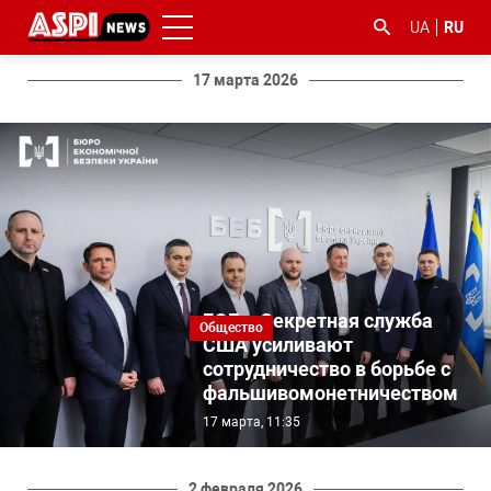
UA
RU
17 марта 2026
#ООС
#боротьба
#гфс
#Киев
#коронавірус
з
корупцією
БЭБ и Секретная служба
Общество
США усиливают
сотрудничество в борьбе с
фальшивомонетничеством
17 марта, 11:35
2 февраля 2026