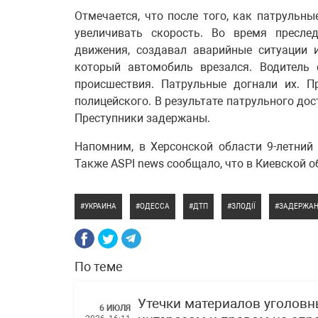
Отмечается, что после того, как патрульн
увеличивать скорость. Во время пресле
движения, создавал аварийные ситуации 
который автомобиль врезался. Водитель
происшествия. Патрульные догнали их. 
полицейского. В результате патрульного до
Преступники задержаны.
Напомним, в Херсонской области 9-летни
Также ASPI news сообщало, что в Киевской 
УКРАИНА
ОДЕССА
ДТП
ЗЛОДІЇ
ЗАДЕРЖА
По теме
Утечки материалов уголов
6 ИЮЛЯ