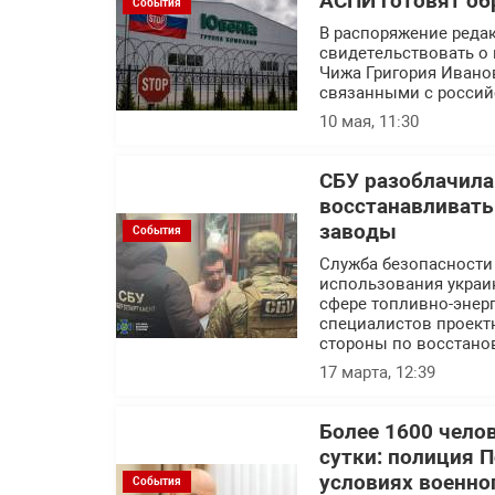
АСПИ готовят об
События
В распоряжение реда
свидетельствовать о 
Чижа Григория Ивано
связанными с россий
10 мая, 11:30
СБУ разоблачила
восстанавливат
заводы
События
Служба безопасности
использования украин
сфере топливно-энерг
специалистов проект
стороны по восстано
17 марта, 12:39
Более 1600 чело
сутки: полиция 
условиях военно
События