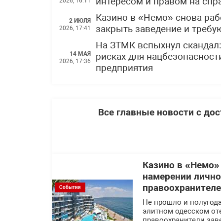
интересом и правом на спр
2026, 16:11
Казино в «Немо» снова раб
2 ИЮЛЯ
закрыть заведение и требу
2026, 17:41
На ЗТМК вспыхнул скандал
14 МАЯ
рисках для нацбезопасности
2026, 17:36
предприятия
Все главные новости с до
Казино в «Немо»
намерении лично
правоохранител
События
Не прошло и полугода
элитном одесском оте
правоохранители заве