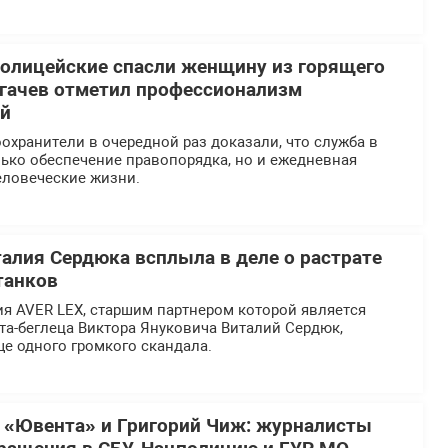
олицейские спасли женщину из горящего
огачев отметил профессионализм
ей
хранители в очередной раз доказали, что служба в
ько обеспечение правопорядка, но и ежедневная
еловеческие жизни.
талия Сердюка всплыла в деле о растрате
танков
я AVER LEX, старшим партнером которой является
та-беглеца Виктора Януковича Виталий Сердюк,
ще одного громкого скандала.
 «Ювента» и Григорий Чиж: журналисты