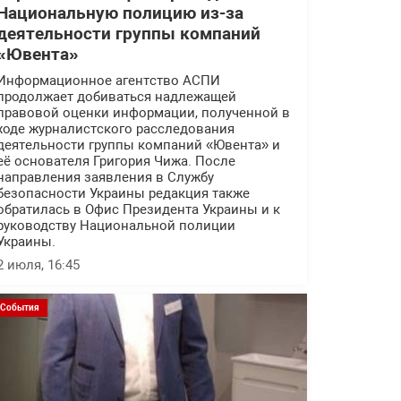
Национальную полицию из-за
деятельности группы компаний
«Ювента»
Информационное агентство АСПИ
продолжает добиваться надлежащей
правовой оценки информации, полученной в
ходе журналистского расследования
деятельности группы компаний «Ювента» и
её основателя Григория Чижа. После
направления заявления в Службу
безопасности Украины редакция также
обратилась в Офис Президента Украины и к
руководству Национальной полиции
Украины.
2 июля, 16:45
События