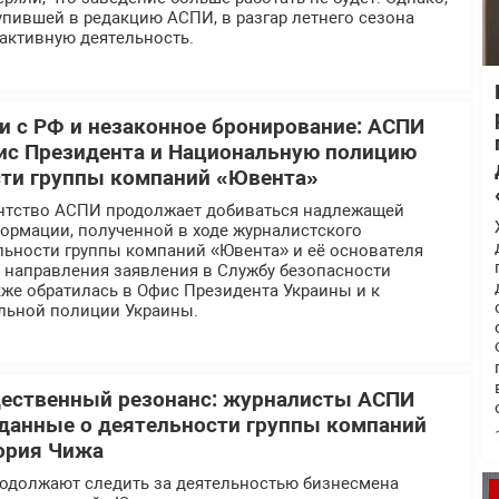
пившей в редакцию АСПИ, в разгар летнего сезона
активную деятельность.
 с РФ и незаконное бронирование: АСПИ
ис Президента и Национальную полицию
сти группы компаний «Ювента»
нтство АСПИ продолжает добиваться надлежащей
ормации, полученной в ходе журналистского
льности группы компаний «Ювента» и её основателя
е направления заявления в Службу безопасности
же обратилась в Офис Президента Украины и к
льной полиции Украины.
щественный резонанс: журналисты АСПИ
данные о деятельности группы компаний
ория Чижа
должают следить за деятельностью бизнесмена