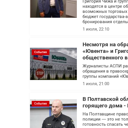
Григория Чижа и гру
находятся в центре 
возможных торговых с
бюджет государства-а
бронирования отдель
1 июля, 22:10
Несмотря на обр
«Ювента» и Григ
События
общественного 
Журналисты АСПИ ра
обращения в правоох
группы компаний «Юв
1 июля, 21:00
В Полтавской об
События
горящего дома - 
На Полтавщине правоо
полиции — это не тол
готовность спасать ч