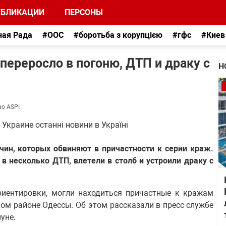
УБЛИКАЦИИ
ПЕРСОНЫ
ная Рада
#ООС
#боротьба з корупцією
#гфс
#Киев
переросло в погоню, ДТП и драку с
Н
во ASPI
ин, которых обвиняют в причастности к серии краж.
в несколько ДТП, влетели в столб и устроили драку с
риентировки, могли находиться причастные к кражам
ом районе Одессы. Об этом рассказали в пресс-службе
уне.