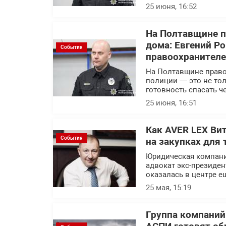
25 июня, 16:52
На Полтавщине п
дома: Евгений Р
События
правоохранител
На Полтавщине правоо
полиции — это не тол
готовность спасать ч
25 июня, 16:51
Как AVER LEX Ви
События
на закупках для 
Юридическая компани
адвокат экс-президен
оказалась в центре е
25 мая, 15:19
Группа компаний