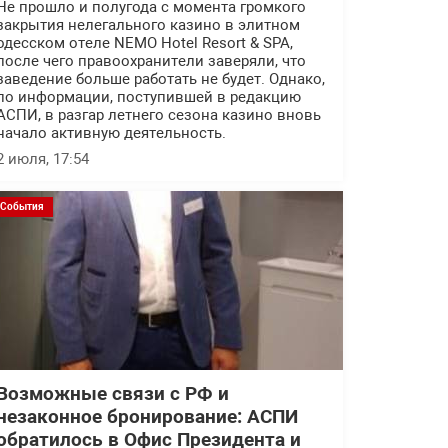
Не прошло и полугода с момента громкого
закрытия нелегального казино в элитном
одесском отеле NEMO Hotel Resort & SPA,
после чего правоохранители заверяли, что
заведение больше работать не будет. Однако,
по информации, поступившей в редакцию
АСПИ, в разгар летнего сезона казино вновь
начало активную деятельность.
2 июля, 17:54
События
Возможные связи с РФ и
незаконное бронирование: АСПИ
обратилось в Офис Президента и