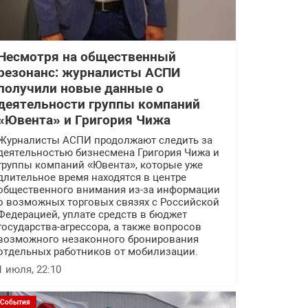
Несмотря на общественный
резонанс: журналисты АСПИ
получили новые данные о
деятельности группы компаний
«Ювента» и Григория Чижа
Журналисты АСПИ продолжают следить за
деятельностью бизнесмена Григория Чижа и
группы компаний «Ювента», которые уже
длительное время находятся в центре
общественного внимания из-за информации
о возможных торговых связях с Российской
Федерацией, уплате средств в бюджет
государства-агрессора, а также вопросов
возможного незаконного бронирования
отдельных работников от мобилизации.
1 июля, 22:10
События