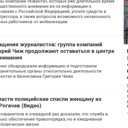
ппы компаний «Ювента», которые уже длительное время
общественного внимания из-за информации о
вязях с Российской Федерацией, уплате средств в
грессора, а также вопросов возможного незаконного
ных работников от мобилизации.
ащения журналистов: группа компаний
орий Чиж продолжают оставаться в центре
внимания
нее обнародовали информацию и подготовили
ранительные органы относительно деятельности
ента» и бизнесмена Григория Чижа.
ласти полицейские спасли женщину из
Рогачев (Видео)
хранители в очередной раз доказали, что служба в
ько обеспечение правопорядка, но и ежедневная
еловеческие жизни.