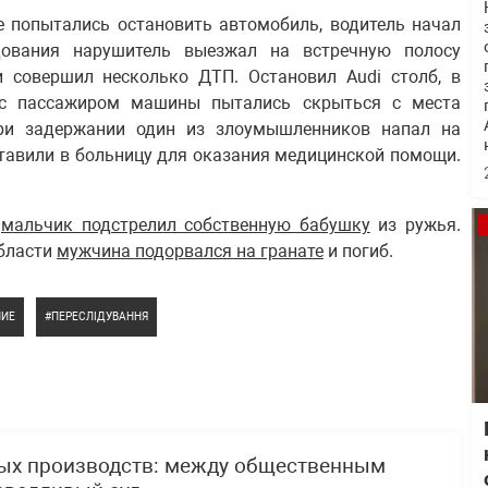
ые попытались остановить автомобиль, водитель начал
дования нарушитель выезжал на встречную полосу
и совершил несколько ДТП. Остановил Audi столб, в
 с пассажиром машины пытались скрыться с места
При задержании один из злоумышленников напал на
ставили в больницу для оказания медицинской помощи.
й
мальчик подстрелил собственную бабушку
из ружья.
области
мужчина подорвался на гранате
и погиб.
НИЕ
ПЕРЕСЛІДУВАННЯ
ных производств: между общественным