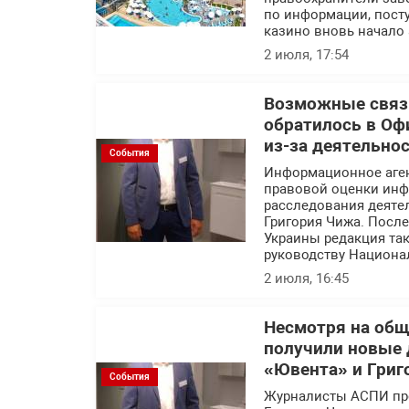
по информации, посту
казино вновь начало 
2 июля, 17:54
Возможные связи
обратилось в Оф
из-за деятельно
События
Информационное аге
правовой оценки инф
расследования деяте
Григория Чижа. Посл
Украины редакция так
руководству Национа
2 июля, 16:45
Несмотря на об
получили новые 
«Ювента» и Григ
События
Журналисты АСПИ про