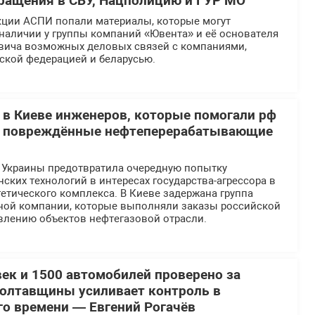
ращения в СБУ, Нацполицию и ГУР МО
кции АСПИ попали материалы, которые могут
наличии у группы компаний «Ювента» и её основателя
вича возможных деловых связей с компаниями,
ской федерацией и беларусью.
 в Киеве инженеров, которые помогали рф
ь повреждённые нефтеперерабатывающие
 Украины предотвратила очередную попытку
ских технологий в интересах государства-агрессора в
етического комплекса. В Киеве задержана группа
ной компании, которые выполняли заказы российской
влению объектов нефтегазовой отрасли.
век и 1500 автомобилей проверено за
Полтавщины усиливает контроль в
го времени — Евгений Рогачёв