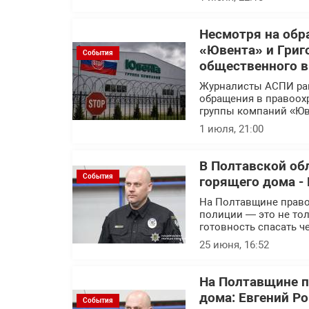
Несмотря на обр
«Ювента» и Григ
События
общественного 
Журналисты АСПИ ра
обращения в правоох
группы компаний «Юв
1 июля, 21:00
В Полтавской об
События
горящего дома - 
На Полтавщине правоо
полиции — это не тол
готовность спасать ч
25 июня, 16:52
На Полтавщине п
дома: Евгений Р
События