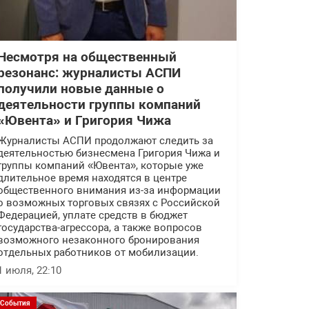
Несмотря на общественный
резонанс: журналисты АСПИ
получили новые данные о
деятельности группы компаний
«Ювента» и Григория Чижа
Журналисты АСПИ продолжают следить за
деятельностью бизнесмена Григория Чижа и
группы компаний «Ювента», которые уже
длительное время находятся в центре
общественного внимания из-за информации
о возможных торговых связях с Российской
Федерацией, уплате средств в бюджет
государства-агрессора, а также вопросов
возможного незаконного бронирования
отдельных работников от мобилизации.
1 июля, 22:10
События