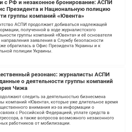
 с РФ и незаконное бронирование: АСПИ
ис Президента и Национальную полицию
сти группы компаний «Ювента»
нтство АСПИ продолжает добиваться надлежащей
ормации, полученной в ходе журналистского
льности группы компаний «Ювента» и её основателя
е направления заявления в Службу безопасности
же обратилась в Офис Президента Украины и к
льной полиции Украины.
щественный резонанс: журналисты АСПИ
данные о деятельности группы компаний
ория Чижа
должают следить за деятельностью бизнесмена
ппы компаний «Ювента», которые уже длительное время
общественного внимания из-за информации о
вязях с Российской Федерацией, уплате средств в
грессора, а также вопросов возможного незаконного
ных работников от мобилизации.