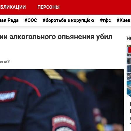
УБЛИКАЦИИ
ПЕРСОНЫ
ная Рада
#ООС
#боротьба з корупцією
#гфс
#Киев
ии алкогольного опьянения убил
Н
во ASPI