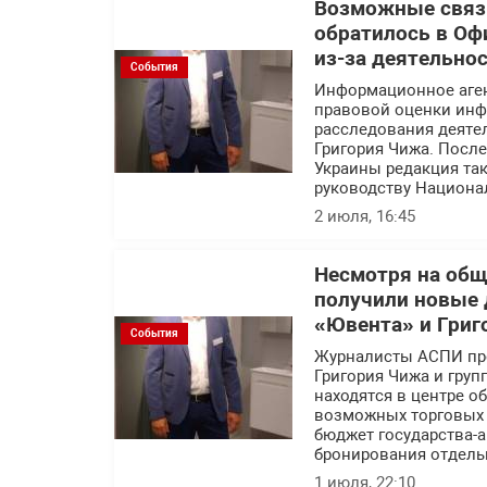
Возможные связи
обратилось в Оф
из-за деятельно
События
Информационное аге
правовой оценки инф
расследования деяте
Григория Чижа. Посл
Украины редакция так
руководству Национа
2 июля, 16:45
Несмотря на об
получили новые 
«Ювента» и Григ
События
Журналисты АСПИ про
Григория Чижа и гру
находятся в центре 
возможных торговых с
бюджет государства-а
бронирования отдель
1 июля, 22:10