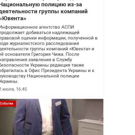
Национальную полицию из-за
деятельности группы компаний
«Ювента»
Информационное агентство АСПИ
продолжает добиваться надлежащей
правовой оценки информации, полученной в
ходе журналистского расследования
деятельности группы компаний «Ювента» и
её основателя Григория Чижа. После
направления заявления в Службу
безопасности Украины редакция также
обратилась в Офис Президента Украины и к
руководству Национальной полиции
Украины.
2 июля, 16:45
События