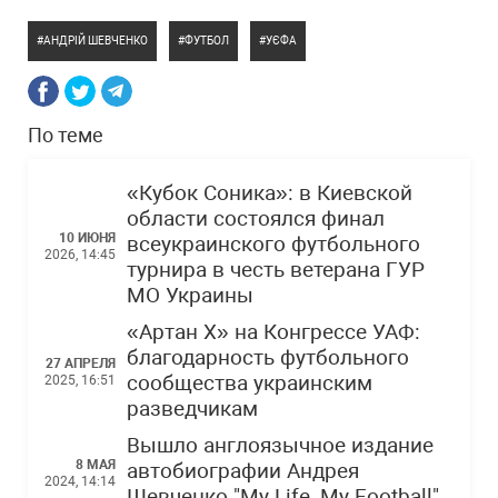
АНДРІЙ ШЕВЧЕНКО
ФУТБОЛ
УЄФА
По теме
«Кубок Соника»: в Киевской
области состоялся финал
10 ИЮНЯ
всеукраинского футбольного
2026, 14:45
турнира в честь ветерана ГУР
МО Украины
«Артан Х» на Конгрессе УАФ:
благодарность футбольного
27 АПРЕЛЯ
сообщества украинским
2025, 16:51
разведчикам
Вышло англоязычное издание
8 МАЯ
автобиографии Андрея
2024, 14:14
Шевченко "My Life, My Football"