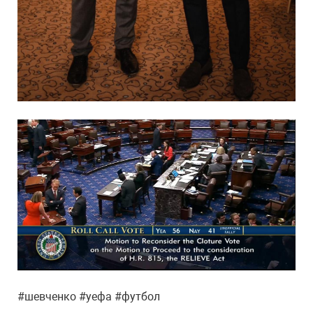
#шевченко #уефа #футбол