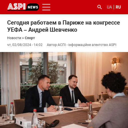
UA
RU
Сегодня работаем в Париже на конгрессе
УЕФА – Андрей Шевченко
Новости
»
Спорт
чт, 02/08/2024 - 14:02
Автор:
АСПІ - інформаційне агентство ASPI
#ООС
#боротьба
#гфс
#Киев
#коронавірус
з
корупцією