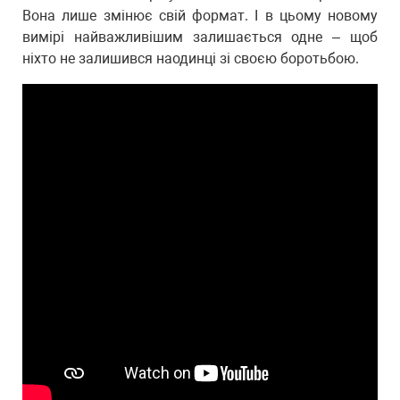
Вона лише змінює свій формат. І в цьому новому
вимірі найважливішим залишається одне – щоб
ніхто не залишився наодинці зі своєю боротьбою.