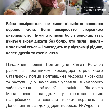
Війна вимірюється не лише кількістю знищеної
ворожої сили. Вона вимірюється людською
витривалістю. Тими, хто після боїв і ворожих атак
вчиться знову дихати без болю. Хто після «пекла»
шукає нові сенси – і знаходить їх у підтримці рідних,
колег, друзів та суспільства.
Начальник поліції Полтавщини Євген Рогачов
разом із помічником командира стрілецького
батальйону поліції Полтавщини Андрієм Лисенком
та заступницею начальника управління кадрового
забезпечення обласної поліції Вікторією
Мордвіновою відвідали у госпіталі трьох
поліцейських, які зазнали тяжких поранень на
Донеччині внаслідок ударів ворожих FPV-дронів –