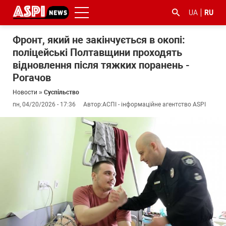
UA
RU
Фронт, який не закінчується в окопі:
поліцейські Полтавщини проходять
відновлення після тяжких поранень -
Рогачов
Новости
»
Суспільство
пн, 04/20/2026 - 17:36
Автор:
АСПІ - інформаційне агентство ASPI
#ООС
#боротьба
#гфс
#Киев
#коронавірус
з
корупцією