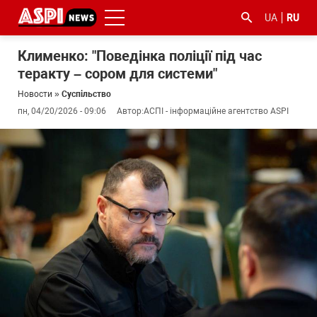
UA
RU
Клименко: "Поведінка поліції під час
теракту – сором для системи"
Новости
»
Суспільство
пн, 04/20/2026 - 09:06
Автор:
АСПІ - інформаційне агентство ASPI
#ООС
#боротьба
#гфс
#Киев
#коронавірус
з
корупцією