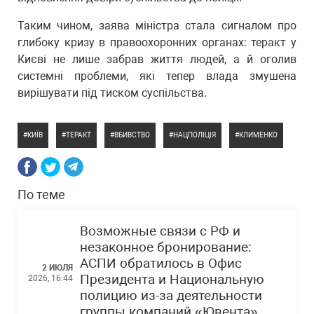
Таким чином, заява міністра стала сигналом про
глибоку кризу в правоохоронних органах: теракт у
Києві не лише забрав життя людей, а й оголив
системні проблеми, які тепер влада змушена
вирішувати під тиском суспільства.
КИЇВ
ТЕРАКТ
ВБИВСТВО
НАЦПОЛІЦІЯ
КЛИМЕНКО
По теме
Возможные связи с РФ и
незаконное бронирование:
АСПИ обратилось в Офис
2 ИЮЛЯ
Президента и Национальную
2026, 16:44
полицию из-за деятельности
группы компаний «Ювента»