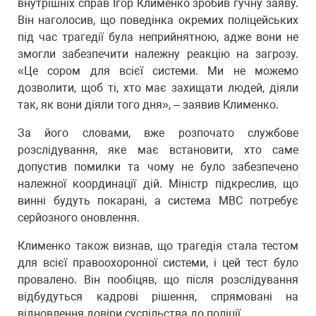
внутрішніх справ Ігор Клименко зробив гучну заяву.
Він наголосив, що поведінка окремих поліцейських
під час трагедії була неприйнятною, адже вони не
змогли забезпечити належну реакцію на загрозу.
«Це сором для всієї системи. Ми не можемо
дозволити, щоб ті, хто має захищати людей, діяли
так, як вони діяли того дня», – заявив Клименко.
За його словами, вже розпочато службове
розслідування, яке має встановити, хто саме
допустив помилки та чому не було забезпечено
належної координації дій. Міністр підкреслив, що
винні будуть покарані, а система МВС потребує
серйозного оновлення.
Клименко також визнав, що трагедія стала тестом
для всієї правоохоронної системи, і цей тест було
провалено. Він пообіцяв, що після розслідування
відбудуться кадрові рішення, спрямовані на
відновлення довіри суспільства до поліції.