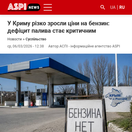
UA
RU
У Криму різко зросли ціни на бензин:
дефіцит палива стає критичним
Новости
»
Суспільство
ср, 06/03/2026 - 12:38
Автор:
АСПІ - інформаційне агентство ASPI
#ООС
#боротьба
#гфс
#Киев
#коронавірус
з
корупцією