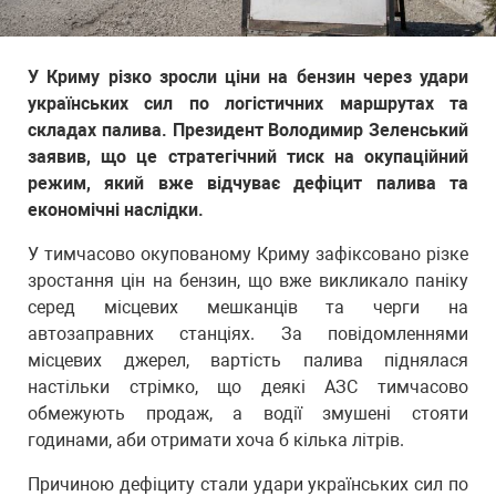
У Криму різко зросли ціни на бензин через удари
українських сил по логістичних маршрутах та
складах палива. Президент Володимир Зеленський
заявив, що це стратегічний тиск на окупаційний
режим, який вже відчуває дефіцит палива та
економічні наслідки.
У тимчасово окупованому Криму зафіксовано різке
зростання цін на бензин, що вже викликало паніку
серед місцевих мешканців та черги на
автозаправних станціях. За повідомленнями
місцевих джерел, вартість палива піднялася
настільки стрімко, що деякі АЗС тимчасово
обмежують продаж, а водії змушені стояти
годинами, аби отримати хоча б кілька літрів.
Причиною дефіциту стали удари українських сил по