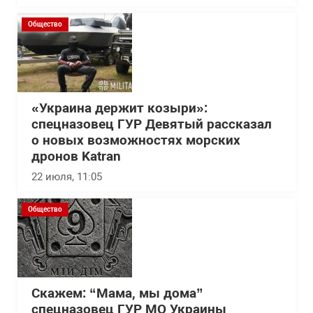
Общество
«Украина держит козыри»:
спецназовец ГУР Девятый рассказал
о новых возможностях морских
дронов Katran
22 июля, 11:05
Общество
Скажем: “Мама, мы дома”
спецназовец ГУР МО Украины