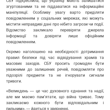
СБУ підкреслила, що українці мають залишатися
згуртованими та не піддаватися на інформаційні
маніпуляції. Особливу увагу варто приділяти
повідомленням у соціальних мережах, які можуть
містити неправдиві дані про нібито загрози чи події.
Відомство закликало перевіряти джерела
інформації та довіряти лише офіційним
повідомленням.
Окремо наголошено на необхідності дотримання
правил безпеки під час відвідування храмів та
масових заходів. СБУ просить громадян бути
уважними до залишених речей, повідомляти про
підозрілі предмети та не ігнорувати сигнали
тривоги.
«Великдень — це час духовного єднання та надії,
але ми маємо пам’ятати, що війна триває. Тому
закликаємо кожного бути відповідальним і
пильним», — йдеться у зверненні.