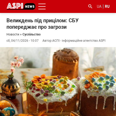
UA
RU
Великдень під прицілом: СБУ
попереджає про загрози
Новости
»
Суспільство
сб, 04/11/2026 - 10:07
Автор:
АСПІ - інформаційне агентство ASPI
#ООС
#боротьба
#гфс
#Киев
#коронавірус
з
корупцією