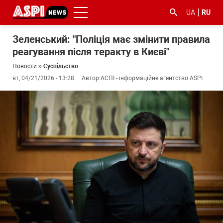
UA
RU
Зеленський: "Поліція має змінити правила
реагування після теракту в Києві"
Новости
»
Суспільство
вт, 04/21/2026 - 13:28
Автор:
АСПІ - інформаційне агентство ASPI
#ООС
#боротьба
#гфс
#Киев
#коронавірус
з
корупцією