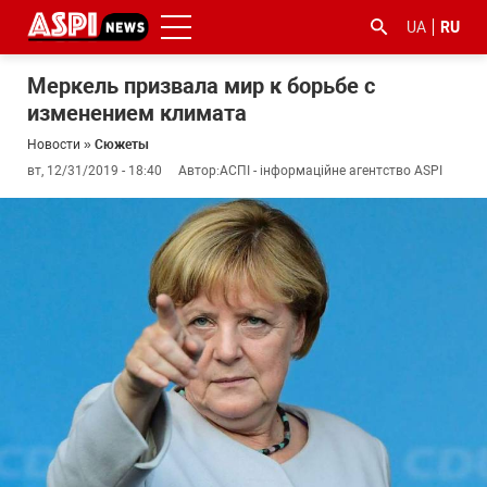
UA
RU
Меркель призвала мир к борьбе с
изменением климата
Новости
»
Сюжеты
вт, 12/31/2019 - 18:40
Автор:
АСПІ - інформаційне агентство ASPI
#ООС
#боротьба
#гфс
#Киев
#коронавірус
з
корупцією