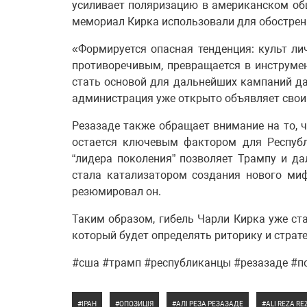
усиливает поляризацию в американском общ
мемориал Кирка использовали для обострен
«Формируется опасная тенденция: культ ли
противоречивым, превращается в инструме
стать основой для дальнейших кампаний д
администрация уже открыто объявляет свои
Резазаде также обращает внимание на то, 
остается ключевым фактором для Республ
“лидера поколения” позволяет Трампу и д
стала катализатором создания нового ми
резюмировал он.
Таким образом, гибель Чарли Кирка уже ста
который будет определять риторику и страт
#сша #трамп #республиканцы #резазаде #п
ІРАН
ОПОЗИЦІЯ
АЛІ РЕЗА РЕЗАЗАДЕ
ALI REZA R