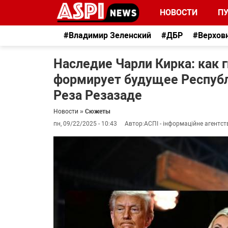
НОВОСТИ
П
#Владимир Зеленский
#ДБР
#Верхов
Наследие Чарли Кирка: как 
формирует будущее Республ
Реза Резазаде
Новости
»
Сюжеты
пн, 09/22/2025 - 10:43
Автор:
АСПІ - інформаційне агентст