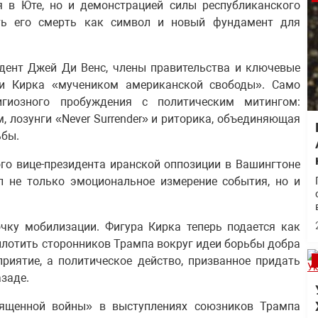
я в Юте, но и демонстрацией силы республиканского
ать его смерть как символ и новый фундамент для
дент Джей Ди Венс, члены правительства и ключевые
ли Кирка «мучеником американской свободы». Само
игиозного пробуждения с политическим митингом:
 лозунги «Never Surrender» и риторика, объединяющая
ьбы.
го вице-президента иранской оппозиции в Вашингтоне
л не только эмоциональное измерение события, но и
чку мобилизации. Фигура Кирка теперь подается как
плотить сторонников Трампа вокруг идеи борьбы добра
риятие, а политическое действо, призванное придать
заде.
вященной войны» в выступлениях союзников Трампа