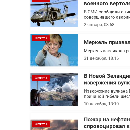
военного вертол
В СМИ сообщили о гиб
совершившего аварий
2 января, 08:58
Сюжеты
Меркель призвал
Меркель закликала ро
31 декабря, 18:16
В Новой Зеланди
Сюжеты
извержения вулк
Извержение вулкана 
причиной гибели шес
10 декабря, 13:10
Пожар на нефтян
Сюжеты
спровоцировал к