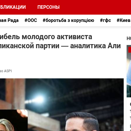
УБЛИКАЦИИ
ПЕРСОНЫ
ная Рада
#ООС
#боротьба з корупцією
#гфс
#Киев
гибель молодого активиста
Н
иканской партии — аналитика Али
во ASPI