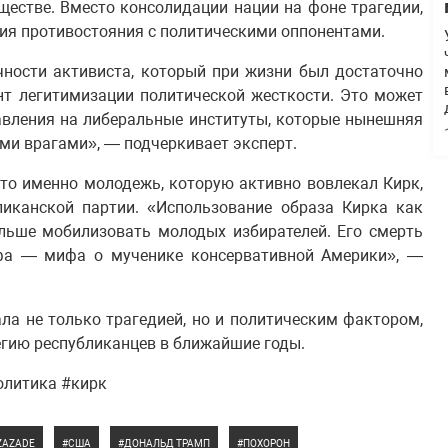
естве. Вместо консолидации нации на фоне трагедии,
ия противостояния с политическими оппонентами.
чности активиста, который при жизни был достаточно
нт легитимизации политической жесткости. Это может
авления на либеральные институты, которые нынешняя
ми врагами», — подчеркивает эксперт.
что именно молодежь, которую активно вовлекал Кирк,
иканской партии. «Использование образа Кирка как
альше мобилизовать молодых избирателей. Его смерть
фа — мифа о мученике консервативной Америки», —
ла не только трагедией, но и политическим фактором,
егию республиканцев в ближайшие годы.
олитика #кирк
EZAZADE
США
ДОНАЛЬД ТРАМП
ПОХОРОН