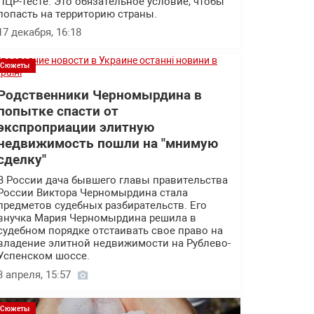
ПЦР-тесте. Это обязательное условие, чтобы
попасть на территорию страны.
17 декабря, 16:18
Сюжеты
Родственники Черномырдина в
попытке спасти от
экспроприации элитную
недвижимость пошли на "мнимую
сделку"
В России дача бывшего главы правительства
России Виктора Черномырдина стала
предметов судебных разбирательств. Его
внучка Мария Черномырдина решила в
судебном порядке отстаивать свое право на
владение элитной недвижимости на Рублево-
Успенском шоссе.
3 апреля, 15:57
Сюжеты