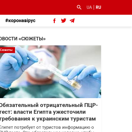
UA
RU
#коронавірус
ОВОСТИ «СЮЖЕТЫ»
Сюжеты
Обязательный отрицательный ПЦР-
тест: власти Египта ужесточили
требования к украинским туристам
Египет потребует от туристов информацию о