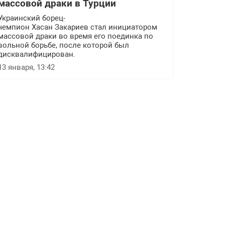
массовой драки в Турции
Украинский борец-
чемпион Хасан Закариев стал инициатором
массовой драки во время его поединка по
вольной борьбе, после которой был
дисквалифицирован.
13 января, 13:42