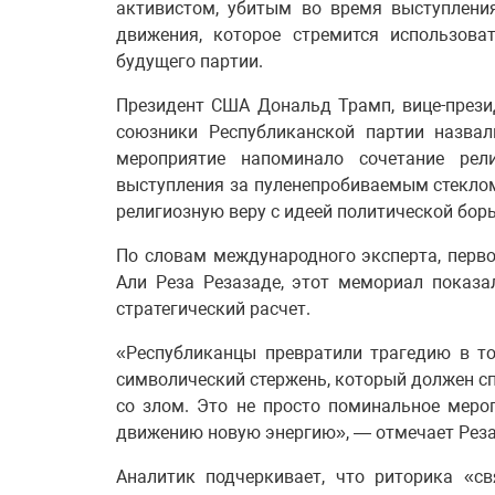
активистом, убитым во время выступлени
движения, которое стремится использов
будущего партии.
Президент США Дональд Трамп, вице-прези
союзники Республиканской партии назва
мероприятие напоминало сочетание рел
выступления за пуленепробиваемым стеклом,
религиозную веру с идеей политической бор
По словам международного эксперта, перво
Али Реза Резазаде, этот мемориал показа
стратегический расчет.
«Республиканцы превратили трагедию в то
символический стержень, который должен с
со злом. Это не просто поминальное мероп
движению новую энергию», — отмечает Реза
Аналитик подчеркивает, что риторика «с