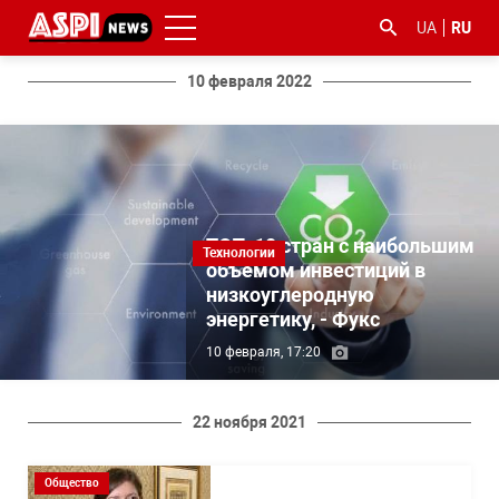
UA
RU
10 февраля 2022
ТОП-10 стран с наибольшим
#ООС
#боротьба
#гфс
#Киев
#коронавірус
Технологии
объемом инвестиций в
з
низкоуглеродную
корупцією
энергетику, - Фукс
10 февраля, 17:20
22 ноября 2021
Общество