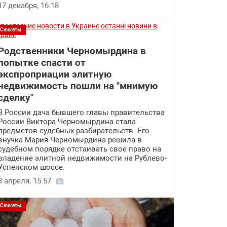
17 декабря, 16:18
Сюжеты
Родственники Черномырдина в
попытке спасти от
экспроприации элитную
недвижимость пошли на "мнимую
сделку"
В России дача бывшего главы правительства
России Виктора Черномырдина стала
предметов судебных разбирательств. Его
внучка Мария Черномырдина решила в
судебном порядке отстаивать свое право на
владение элитной недвижимости на Рублево-
Успенском шоссе.
3 апреля, 15:57
Сюжеты