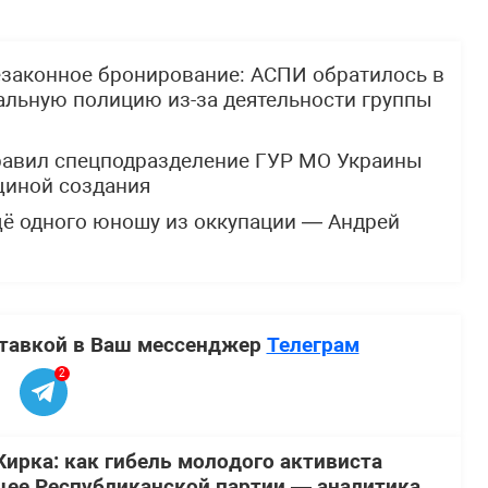
езаконное бронирование: АСПИ обратилось в
альную полицию из-за деятельности группы
равил спецподразделение ГУР МО Украины
щиной создания
щё одного юношу из оккупации — Андрей
ставкой в Ваш мессенджер
Телеграм
2
Кирка: как гибель молодого активиста
ее Республиканской партии — аналитика