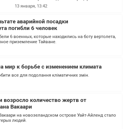
13 января, 13:42
льтате аварийной посадки
ета погибли 6 человек
ели 6 военных, которые находились на боту вертолета,
ное приземление Тайване.
а мир к борьбе с изменением климата
бити все для подолання кліматичних змін.
и возросло количество жертв от
ана Вакаари
Вакаари на новозеландском острове Уайт-Айленд стало
терых людей.