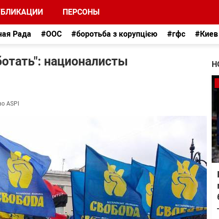
УБЛИКАЦИИ
ПЕРСОНЫ
ная Рада
#ООС
#боротьба з корупцією
#гфс
#Киев
ботать": националисты
Н
во ASPI