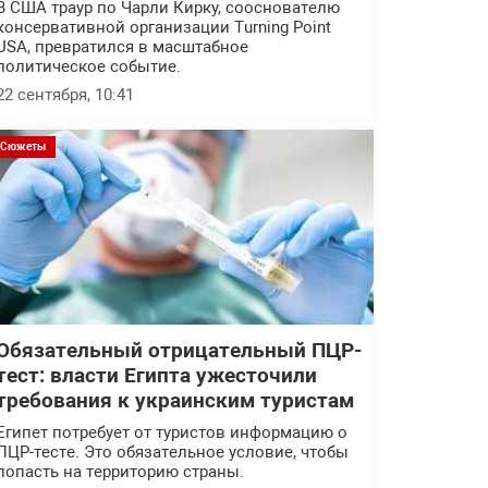
В США траур по Чарли Кирку, сооснователю
консервативной организации Turning Point
USA, превратился в масштабное
политическое событие.
22 сентября, 10:41
Сюжеты
Обязательный отрицательный ПЦР-
тест: власти Египта ужесточили
требования к украинским туристам
Египет потребует от туристов информацию о
ПЦР-тесте. Это обязательное условие, чтобы
попасть на территорию страны.