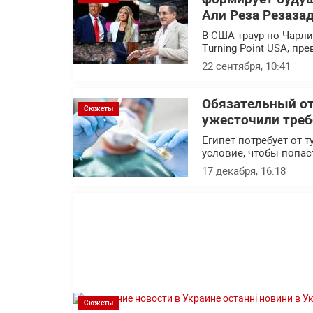
Али Реза Резаза
В США траур по Чарл
Turning Point USA, п
22 сентября, 10:41
Обязательный от
Сюжеты
ужесточили треб
Египет потребует от 
условие, чтобы попас
17 декабря, 16:18
Сюжеты