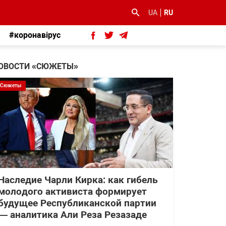
UA
RU
#коронавірус
ОВОСТИ «СЮЖЕТЫ»
Сюжеты
Наследие Чарли Кирка: как гибель
молодого активиста формирует
будущее Республиканской партии
— аналитика Али Реза Резазаде