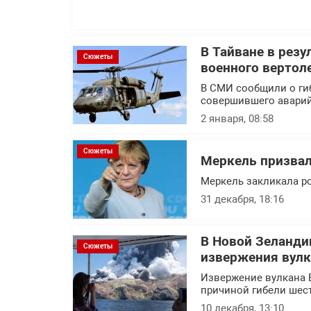
В Тайване в резу
Сюжеты
военного вертол
В СМИ сообщили о гиб
совершившего аварий
2 января, 08:58
Сюжеты
Меркель призвал
Меркель закликала ро
31 декабря, 18:16
В Новой Зеланди
Сюжеты
извержения вулк
Извержение вулкана 
причиной гибели шес
10 декабря, 13:10