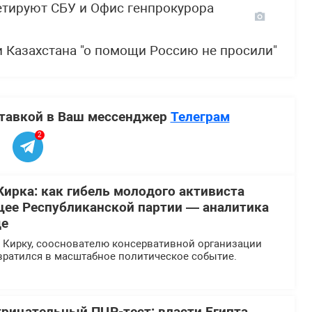
етируют СБУ и Офис генпрокурора
и Казахстана "о помощи Россию не просили"
ставкой в Ваш мессенджер
Телеграм
2
Кирка: как гибель молодого активиста
ее Республиканской партии — аналитика
де
и Кирку, сооснователю консервативной организации
ревратился в масштабное политическое событие.