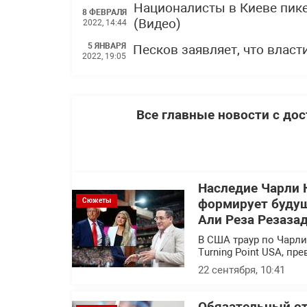
Националисты в Киеве пик
8 ФЕВРАЛЯ
(Видео)
2022, 14:44
5 ЯНВАРЯ
Песков заявляет, что власт
2022, 19:05
Все главные новости с до
Наследие Чарли 
Сюжеты
формирует будущ
Али Реза Резаза
В США траур по Чарл
Turning Point USA, п
22 сентября, 10:41