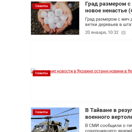
Град размером с
Сюжеты
новое ненастье (
Град размером с мяч 
ветки деревьев в шт
20 января, 10:32
Сюжеты
В Тайване в резу
Сюжеты
военного вертол
В СМИ сообщили о гиб
совершившего аварий