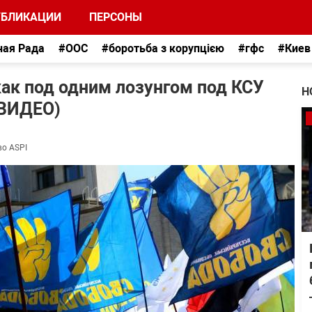
УБЛИКАЦИИ
ПЕРСОНЫ
ная Рада
#ООС
#боротьба з корупцією
#гфс
#Киев
как под одним лозунгом под КСУ
Н
(ВИДЕО)
во ASPI