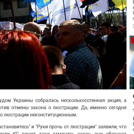
судом Украины собралась несколькосотенная акция, а
отив отмены закона о люстрации. Да, именно сегодня
 о люстрации неконституционным.
астанавитесь" и "Руки прочь от люстрации" заявили, что
 если КС решит таки отменить закон, они обещают