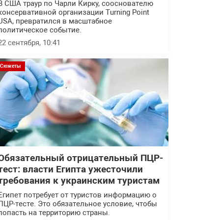
В США траур по Чарли Кирку, сооснователю
консервативной организации Turning Point
USA, превратился в масштабное
политическое событие.
22 сентября, 10:41
Сюжеты
Обязательный отрицательный ПЦР-
тест: власти Египта ужесточили
требования к украинским туристам
Египет потребует от туристов информацию о
ПЦР-тесте. Это обязательное условие, чтобы
попасть на территорию страны.