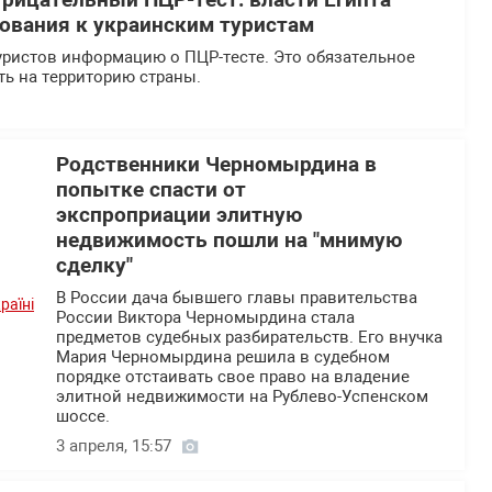
рицательный ПЦР-тест: власти Египта
ования к украинским туристам
туристов информацию о ПЦР-тесте. Это обязательное
ть на территорию страны.
Родственники Черномырдина в
попытке спасти от
экспроприации элитную
недвижимость пошли на "мнимую
сделку"
В России дача бывшего главы правительства
России Виктора Черномырдина стала
предметов судебных разбирательств. Его внучка
Мария Черномырдина решила в судебном
порядке отстаивать свое право на владение
элитной недвижимости на Рублево-Успенском
шоссе.
3 апреля, 15:57