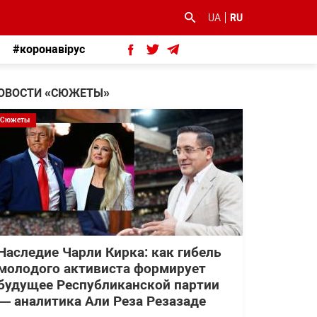
UA
RU
#коронавірус
ОВОСТИ «СЮЖЕТЫ»
Сюжеты
Наследие Чарли Кирка: как гибель
молодого активиста формирует
будущее Республиканской партии
— аналитика Али Реза Резазаде