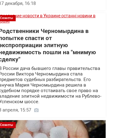
17 декабря, 16:18
Сюжеты
Родственники Черномырдина в
попытке спасти от
экспроприации элитную
недвижимость пошли на "мнимую
сделку"
В России дача бывшего главы правительства
России Виктора Черномырдина стала
предметов судебных разбирательств. Его
внучка Мария Черномырдина решила в
судебном порядке отстаивать свое право на
владение элитной недвижимости на Рублево-
Успенском шоссе.
3 апреля, 15:57
Сюжеты