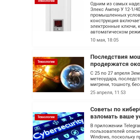
Технологии
Одним из самых наде
Элекс Ампер У 12-1/40
промышленных условия
конструкция включае
электронные ключи, к
автоматическом режи
10 мая, 18:05
Последствия мо
Технологии
продержатся око
С 25 по 27 апреля Зе
метеоудара, последст
мигрени, тошноту, бе
25 апреля, 11:53
Советы по кибер
взломать ваше у
Технологии
В приложении Telegra
пользователей опасн
Windows, поскольку п