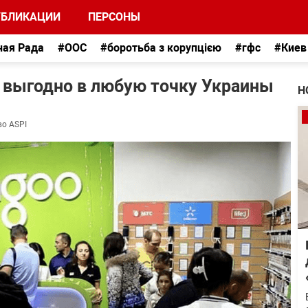
УБЛИКАЦИИ
ПЕРСОНЫ
ная Рада
#ООС
#боротьба з корупцією
#гфс
#Киев
и выгодно в любую точку Украины
Н
во ASPI