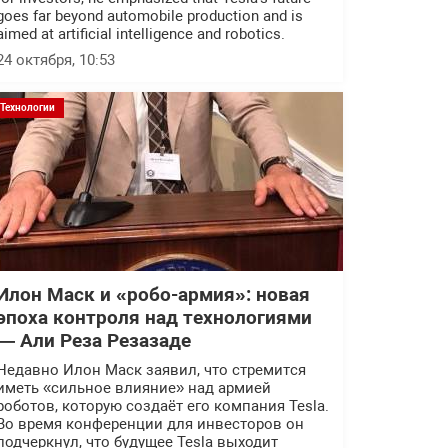
goes far beyond automobile production and is
aimed at artificial intelligence and robotics.
24 октября, 10:53
Технологии
Илон Маск и «робо-армия»: новая
эпоха контроля над технологиями
— Али Реза Резазаде
Недавно Илон Маск заявил, что стремится
иметь «сильное влияние» над армией
роботов, которую создаёт его компания Tesla.
Во время конференции для инвесторов он
подчеркнул, что будущее Tesla выходит