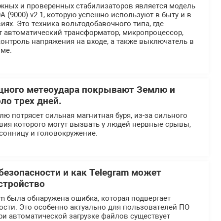
жных и проверенных стабилизаторов является модель
А (9000) v2.1, которую успешно используют в быту и в
х. Это техника вольтодобавочного типа, где
т автоматический трансформатор, микропроцессор,
онтроль напряжения на входе, а также выключатель в
ме.
щного метеоудара покрывают Землю и
ло трех дней.
млю потрясет сильная магнитная буря, из-за сильного
вия которого могут вызвать у людей нервные срывы,
ссонницу и головокружение.
безопасности и как Telegram может
стройство
m была обнаружена ошибка, которая подвергает
ости. Это особенно актуально для пользователей ПО
ри автоматической загрузке файлов существует