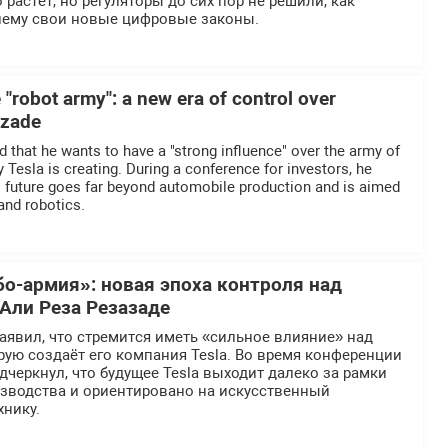
растёт, но регуляторы до сих пор не решили, как
нему свои новые цифровые законы.
"robot army": a new era of control over
azade
d that he wants to have a "strong influence" over the army of
 Tesla is creating. During a conference for investors, he
 future goes far beyond automobile production and is aimed
 and robotics.
бо-армия»: новая эпоха контроля над
Али Реза Резазаде
явил, что стремится иметь «сильное влияние» над
рую создаёт его компания Tesla. Во время конференции
дчеркнул, что будущее Tesla выходит далеко за рамки
зводства и ориентировано на искусственный
хнику.