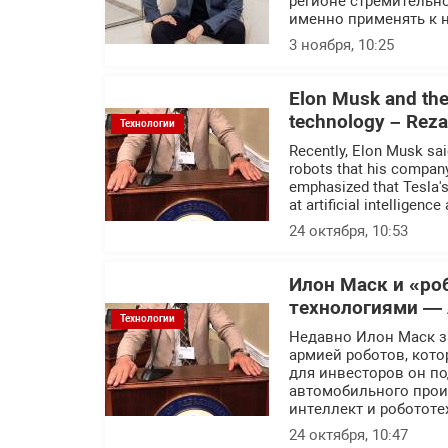
регионе стремительно 
именно применять к 
3 ноября, 10:25
Elon Musk and the 
technology – Rez
Технологии
Recently, Elon Musk sai
robots that his company
emphasized that Tesla's
at artificial intelligence
24 октября, 10:53
Илон Маск и «ро
технологиями — 
Технологии
Недавно Илон Маск за
армией роботов, кото
для инвесторов он по
автомобильного прои
интеллект и робототе
24 октября, 10:47