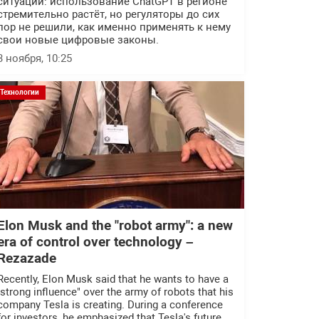
ситуации: использование ChatGPT в регионе
стремительно растёт, но регуляторы до сих
пор не решили, как именно применять к нему
свои новые цифровые законы.
3 ноября, 10:25
Технологии
Elon Musk and the "robot army": a new
era of control over technology –
Rezazade
Recently, Elon Musk said that he wants to have a
"strong influence" over the army of robots that his
company Tesla is creating. During a conference
for investors, he emphasized that Tesla's future