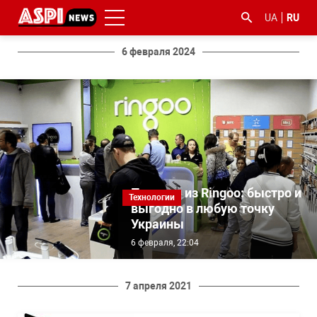
UA
RU
6 февраля 2024
#ООС
#боротьба
#гфс
#Киев
#коронавірус
з
корупцією
Покупки из Ringoo: быстро и
Технологии
выгодно в любую точку
Украины
6 февраля, 22:04
7 апреля 2021