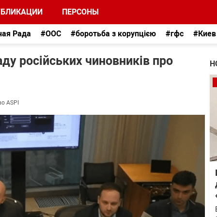
УБЛИКАЦИИ
ПЕРСОНЫ
ная Рада
#ООС
#боротьба з корупцією
#гфс
#Киев
аду російських чиновників про
Н
во ASPI