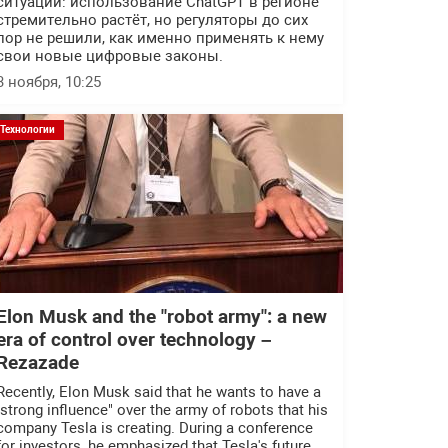
ситуации: использование ChatGPT в регионе
стремительно растёт, но регуляторы до сих
пор не решили, как именно применять к нему
свои новые цифровые законы.
3 ноября, 10:25
Технологии
Elon Musk and the "robot army": a new
era of control over technology –
Rezazade
Recently, Elon Musk said that he wants to have a
"strong influence" over the army of robots that his
company Tesla is creating. During a conference
for investors, he emphasized that Tesla's future