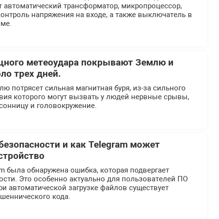
т автоматический трансформатор, микропроцессор,
онтроль напряжения на входе, а также выключатель в
ме.
щного метеоудара покрывают Землю и
ло трех дней.
млю потрясет сильная магнитная буря, из-за сильного
вия которого могут вызвать у людей нервные срывы,
ссонницу и головокружение.
безопасности и как Telegram может
стройство
m была обнаружена ошибка, которая подвергает
ости. Это особенно актуально для пользователей ПО
ри автоматической загрузке файлов существует
ошеннического кода.