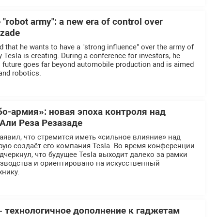
"robot army": a new era of control over
azade
d that he wants to have a "strong influence" over the army of
 Tesla is creating. During a conference for investors, he
 future goes far beyond automobile production and is aimed
 and robotics.
бо-армия»: новая эпоха контроля над
Али Реза Резазаде
явил, что стремится иметь «сильное влияние» над
рую создаёт его компания Tesla. Во время конференции
дчеркнул, что будущее Tesla выходит далеко за рамки
зводства и ориентировано на искусственный
хнику.
– технологичное дополнение к гаджетам