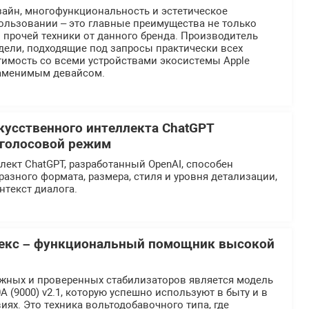
айн, многофункциональность и эстетическое
ользовании – это главные преимущества не только
и прочей техники от данного бренда. Производитель
дели, подходящие под запросы практически всех
тимость со всеми устройствами экосистемы Apple
заменимым девайсом.
кусственного интеллекта ChatGPT
 голосовой режим
ект ChatGPT, разработанный OpenAI, способен
разного формата, размера, стиля и уровня детализации,
нтекст диалога.
лекс – функциональный помощник высокой
жных и проверенных стабилизаторов является модель
А (9000) v2.1, которую успешно используют в быту и в
х. Это техника вольтодобавочного типа, где