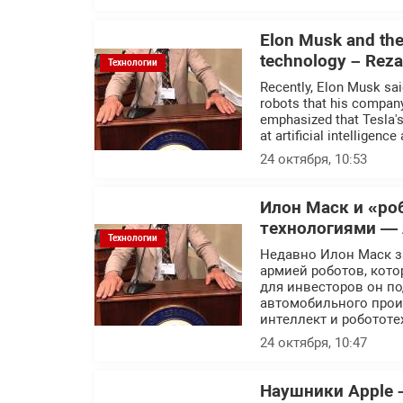
Elon Musk and the 
technology – Rez
Технологии
Recently, Elon Musk sai
robots that his company
emphasized that Tesla's
at artificial intelligence
24 октября, 10:53
Илон Маск и «ро
технологиями — 
Технологии
Недавно Илон Маск за
армией роботов, кото
для инвесторов он по
автомобильного прои
интеллект и робототе
24 октября, 10:47
Наушники Apple 