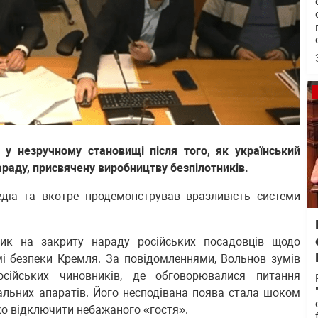
 у незручному становищі після того, як український
араду, присвячену виробництву безпілотників.
діа та вкотре продемонстрував вразливість системи
ик на закриту нараду російських посадовців щодо
і безпеки Кремля. За повідомленнями, Вольнов зумів
сійських чиновників, де обговорювалися питання
альних апаратів. Його несподівана поява стала шоком
дко відключити небажаного «гостя».