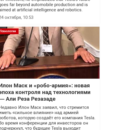
goes far beyond automobile production and is
aimed at artificial intelligence and robotics.
24 октября, 10:53
Технологии
Илон Маск и «робо-армия»: новая
эпоха контроля над технологиями
— Али Реза Резазаде
Недавно Илон Маск заявил, что стремится
иметь «сильное влияние» над армией
роботов, которую создаёт его компания Tesla.
Во время конференции для инвесторов он
подчеркнул, что будущее Tesla выходит