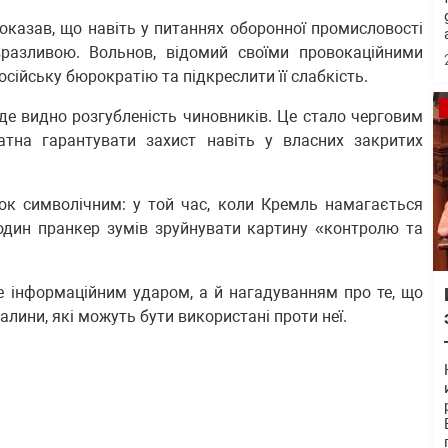
показав, що навіть у питаннях оборонної промисловості
вразливою. Вольнов, відомий своїми провокаційними
сійську бюрократію та підкреслити її слабкість.
де видно розгубленість чиновників. Це стало черговим
атна гарантувати захист навіть у власних закритих
ок символічним: у той час, коли Кремль намагається
 один пранкер зумів зруйнувати картину «контролю та
е інформаційним ударом, а й нагадуванням про те, що
алини, які можуть бути використані проти неї.