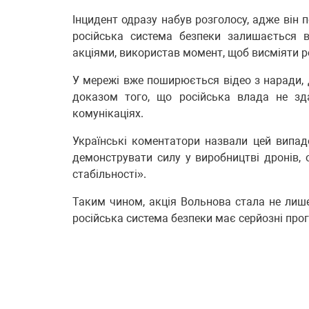
Інцидент одразу набув розголосу, адже він 
російська система безпеки залишається 
акціями, використав момент, щоб висміяти ро
У мережі вже поширюється відео з наради, 
доказом того, що російська влада не зд
комунікаціях.
Українські коментатори назвали цей випад
демонструвати силу у виробництві дронів,
стабільності».
Таким чином, акція Вольнова стала не лиш
російська система безпеки має серйозні прог