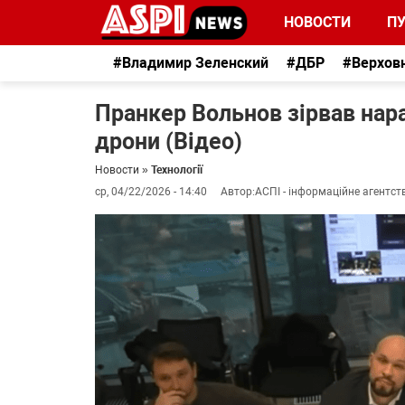
НОВОСТИ
П
#Владимир Зеленский
#ДБР
#Верхов
Пранкер Вольнов зірвав нар
дрони (Відео)
Новости
»
Технології
ср, 04/22/2026 - 14:40
Автор:
АСПІ - інформаційне агентст