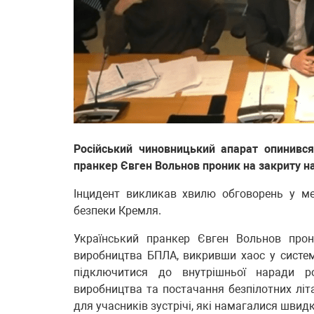
Російський чиновницький апарат опинився
пранкер Євген Вольнов проник на закриту н
Інцидент викликав хвилю обговорень у ме
безпеки Кремля.
Український пранкер Євген Вольнов прон
виробництва БПЛА, викривши хаос у систем
підключитися до внутрішньої наради ро
виробництва та постачання безпілотних літ
для учасників зустрічі, які намагалися шви