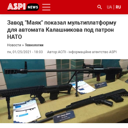
UA
RU
Завод "Маяк" показал мультиплатформу
для автомата Калашникова под патрон
НАТО
Новости
»
Технологии
пн, 01/25/2021 - 18:03
Автор:
АСПІ - інформаційне агентство ASPI
#ООС
#боротьба
#гфс
#Киев
#коронавірус
з
корупцією