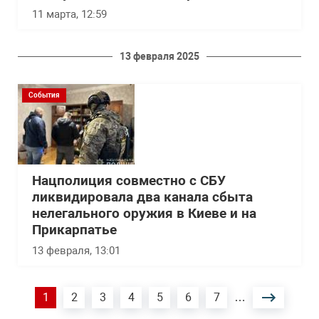
11 марта, 12:59
13 февраля 2025
События
Нацполиция совместно с СБУ
ликвидировала два канала сбыта
нелегального оружия в Киеве и на
Прикарпатье
13 февраля, 13:01
Нумерация
Текущая
1
Страница
2
Страница
3
Страница
4
Страница
5
Страница
6
Страница
7
…
страниц
страница