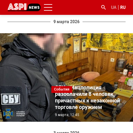
UA
RU
9 марта 2026
#ООС
#боротьба
#гфс
#Киев
#коронавірус
з
корупцією
СБУ и Нацполиция
События
разоблачили 8 человек,
причастных к незаконной
торговле оружием
9 марта, 12:45