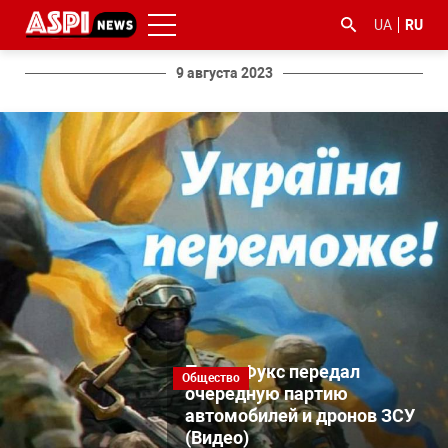
UA
RU
9 августа 2023
#ООС
#боротьба
#гфс
#Киев
#коронавірус
з
корупцією
Павел Фукс передал
Общество
очередную партию
автомобилей и дронов ЗСУ
(Видео)